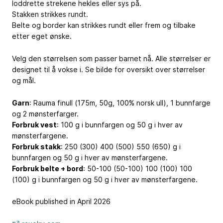
loddrette strekene hekles eller sys på.
Stakken strikkes rundt.
Belte og border kan strikkes rundt eller frem og tilbake
etter eget ønske.
Velg den størrelsen som passer barnet nå. Alle størrelser er
designet til å vokse i. Se bilde for oversikt over størrelser
og mål.
Garn
: Rauma finull (175m, 50g, 100% norsk ull), 1 bunnfarge
og 2 mønsterfarger.
Forbruk vest
: 100 g i bunnfargen og 50 g i hver av
mønsterfargene.
Forbruk stakk
: 250 (300) 400 (500) 550 (650) g i
bunnfargen og 50 g i hver av mønsterfargene.
Forbruk belte + bord
: 50-100 (50-100) 100 (100) 100
(100) g i bunnfargen og 50 g i hver av mønsterfargene.
eBook published in April 2026