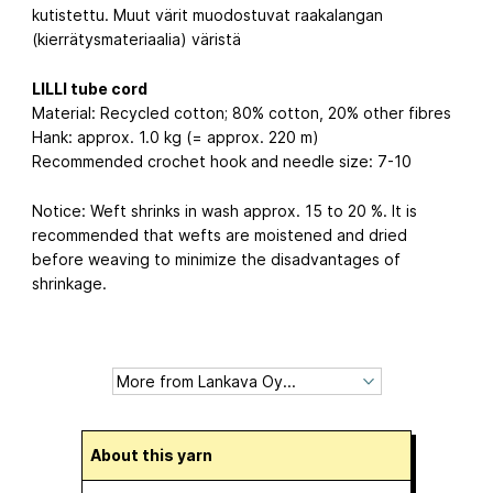
kutistettu. Muut värit muodostuvat raakalangan
(kierrätysmateriaalia) väristä
LILLI tube cord
Material: Recycled cotton; 80% cotton, 20% other fibres
Hank: approx. 1.0 kg (= approx. 220 m)
Recommended crochet hook and needle size: 7-10
Notice: Weft shrinks in wash approx. 15 to 20 %. It is
recommended that wefts are moistened and dried
before weaving to minimize the disadvantages of
shrinkage.
About this yarn