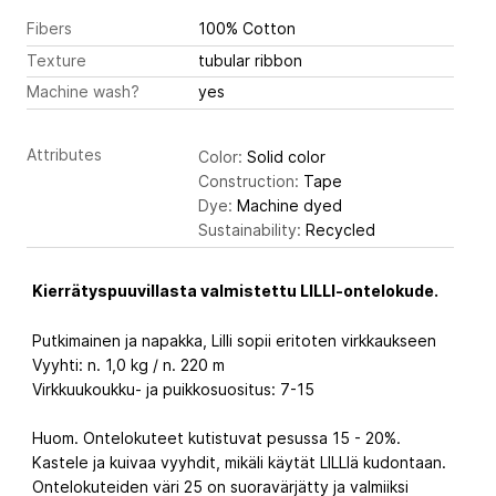
Fibers
100% Cotton
Texture
tubular ribbon
Machine wash?
yes
Attributes
Color:
Solid color
Construction:
Tape
Dye:
Machine dyed
Sustainability:
Recycled
Kierrätyspuuvillasta valmistettu LILLI-ontelokude.
Putkimainen ja napakka, Lilli sopii eritoten virkkaukseen
Vyyhti: n. 1,0 kg / n. 220 m
Virkkuukoukku- ja puikkosuositus: 7-15
Huom. Ontelokuteet kutistuvat pesussa 15 - 20%.
Kastele ja kuivaa vyyhdit, mikäli käytät LILLIä kudontaan.
Ontelokuteiden väri 25 on suoravärjätty ja valmiiksi