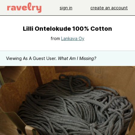
sign in
create an account
Lilli Ontelokude 100% Cotton
from
Lankava Oy
Viewing As A Guest User.
What Am I Missing?