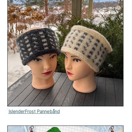
IslenderFrost Pannebånd