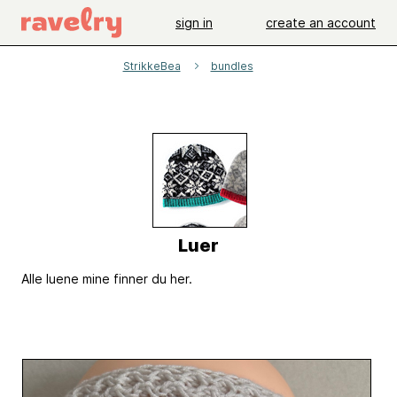
sign in
create an account
StrikkeBea
bundles
Luer
Alle luene mine finner du her.