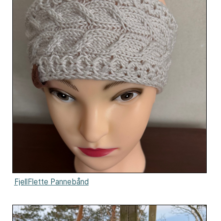
FjellFlette Pannebånd