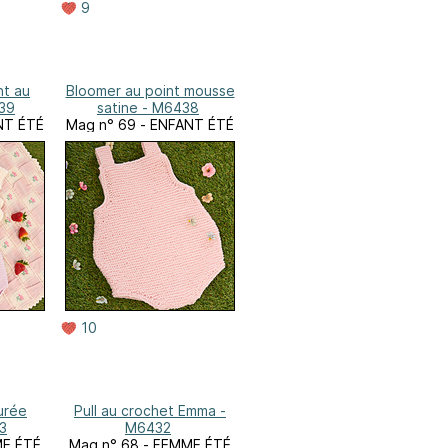
9
nt au
Bloomer au point mousse
39
satine - M6438
NT ÉTÉ
Mag n° 69 - ENFANT ÉTÉ
10
urée
Pull au crochet Emma -
3
M6432
ME ÉTÉ
Mag n° 68 - FEMME ÉTÉ