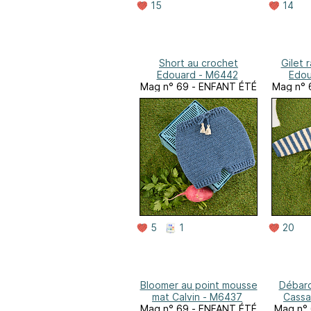
15
14
Short au crochet
Gilet 
Edouard - M6442
Edou
Mag n° 69 - ENFANT ÉTÉ
Mag n° 
5
1
20
Bloomer au point mousse
Débard
mat Calvin - M6437
Cassa
Mag n° 69 - ENFANT ÉTÉ
Mag n°