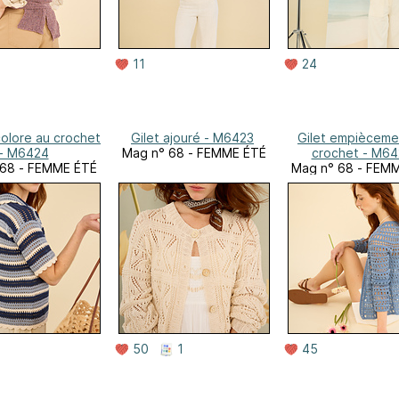
11
24
icolore au crochet
Gilet ajouré - M6423
Gilet empièceme
- M6424
Mag n° 68 - FEMME ÉTÉ
crochet - M64
 68 - FEMME ÉTÉ
Mag n° 68 - FEM
50
1
45