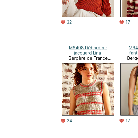
32
17
M6408 Débardeur
M64
jacquard Lina
fant
Bergère de France
Berg
Online
24
17