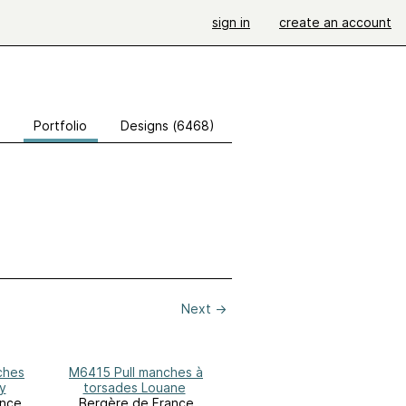
sign in
create an account
Portfolio
Designs (6468)
Next
→
ches
M6415 Pull manches à
y
torsades Louane
ance
Bergère de France