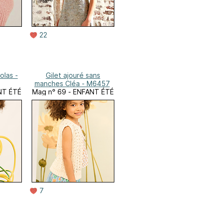
22
olas -
Gilet ajouré sans
manches Cléa - M6457
NT ÉTÉ
Mag n° 69 - ENFANT ÉTÉ
7