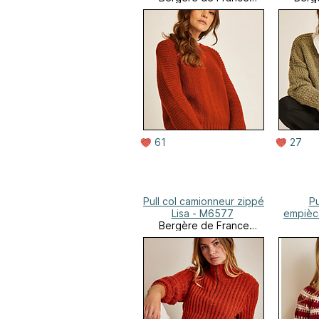
Online
61
27
Pull col camionneur zippé
Pu
Lisa - M6577
empièce
Bergère de France
Online
Berg