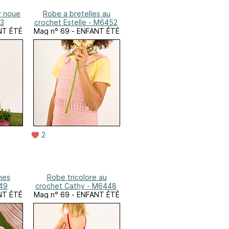
y noue
Robe a bretelles au
53
crochet Estelle - M6452
NT ÉTÉ
Mag n° 69 - ENFANT ÉTÉ
2
hes
Robe tricolore au
49
crochet Cathy - M6448
NT ÉTÉ
Mag n° 69 - ENFANT ÉTÉ