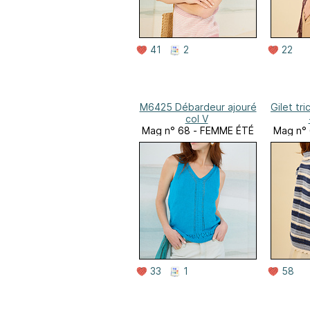
41
2
22
M6425 Débardeur ajouré
Gilet tr
col V
Mag n° 68 - FEMME ÉTÉ
Mag n°
33
1
58