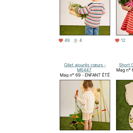
49
4
12
Gilet ajourés cœurs -
Short 
M6447
Mag n° 
Mag n° 69 - ENFANT ÉTÉ