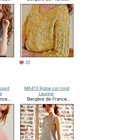
Online
32
point
M6413 Robe col rond
e
Laurine
ance
Bergère de France
Online