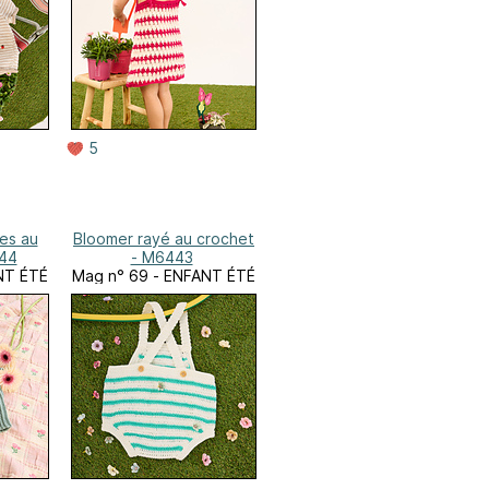
5
es au
Bloomer rayé au crochet
444
- M6443
NT ÉTÉ
Mag n° 69 - ENFANT ÉTÉ