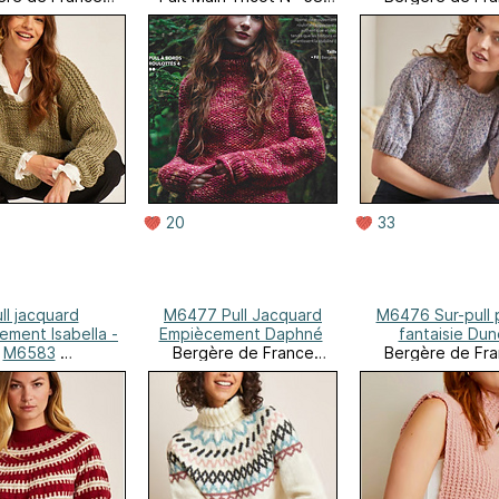
Online
Déc. 2025/Janv. 2026
Online
20
33
ll jacquard
M6477 Pull Jacquard
M6476 Sur-pull 
ment Isabella -
Empiècement Daphné
fantaisie Dun
M6583
Bergère de France
Bergère de Fr
ère de France
Online
Online
Online