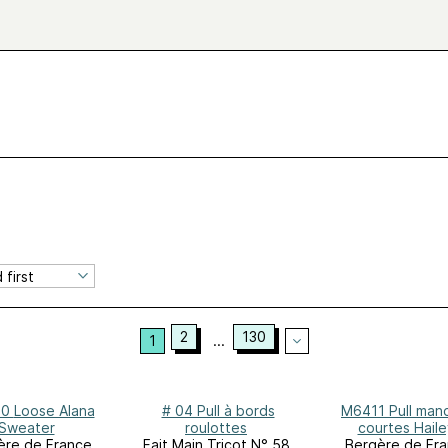
2
130
1
...
Alana
# 04 Pull à bords
M6411 Pull man
Sweater
roulottes
courtes Haile
ère de France
Fait Main Tricot N° 58,
Bergère de Fr