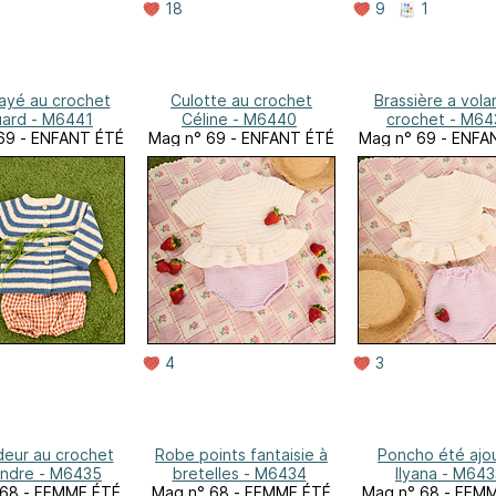
18
9
1
rayé au crochet
Culotte au crochet
Brassière a vola
ard - M6441
Céline - M6440
crochet - M64
69 - ENFANT ÉTÉ
Mag n° 69 - ENFANT ÉTÉ
Mag n° 69 - ENFA
4
3
eur au crochet
Robe points fantaisie à
Poncho été ajo
ndre - M6435
bretelles - M6434
Ilyana - M643
 68 - FEMME ÉTÉ
Mag n° 68 - FEMME ÉTÉ
Mag n° 68 - FEM