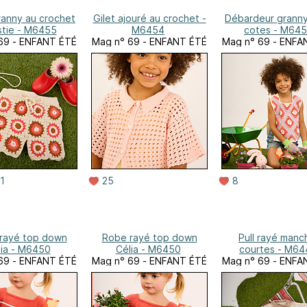
ranny au crochet
Gilet ajouré au crochet -
Débardeur grann
stie - M6455
M6454
cotes - M64
69 - ENFANT ÉTÉ
Mag n° 69 - ENFANT ÉTÉ
Mag n° 69 - ENFA
1
25
8
rayé top down
Robe rayé top down
Pull rayé manc
lia - M6450
Célia - M6450
courtes - M64
69 - ENFANT ÉTÉ
Mag n° 69 - ENFANT ÉTÉ
Mag n° 69 - ENFA