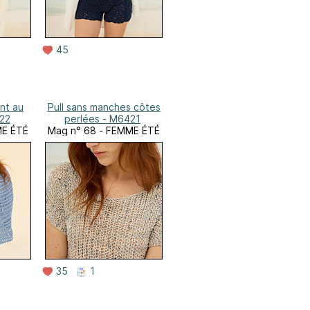
45
nt au
Pull sans manches côtes
22
perlées - M6421
ME ÉTÉ
Mag n° 68 - FEMME ÉTÉ
35
1