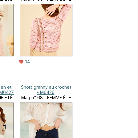
14
ien et
Short granny au crochet
 M6427
- M6426
ME ÉTÉ
Mag n° 68 - FEMME ÉTÉ