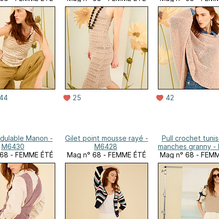
44
25
42
dulable Manon -
Gilet point mousse rayé -
Pull crochet tunis
M6430
M6428
manches granny -
 68 - FEMME ÉTÉ
Mag n° 68 - FEMME ÉTÉ
Mag n° 68 - FEM