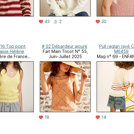
43
2
30
16 Top point
# 02 Débardeur ajouré
Pull raglan rayé C
aisie Hélène
Fait Main Tricot N° 55,
M6459
ère de France
Juin-Juillet 2025
Mag n° 69 - ENFA
Online
18
14