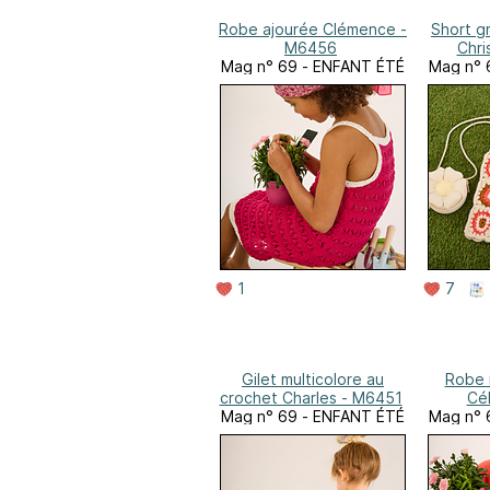
Robe ajourée Clémence -
Short g
M6456
Chri
Mag n° 69 - ENFANT ÉTÉ
Mag n° 
1
7
Gilet multicolore au
Robe 
crochet Charles - M6451
Cé
Mag n° 69 - ENFANT ÉTÉ
Mag n° 