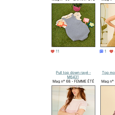
11
1
Pull top down rayé -
Top mo
M6431
Mag n° 68 - FEMME ÉTÉ
Mag n°