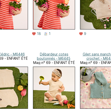
18
1
9
Cédric - M6446
Débardeur cotes
Gilet sans manch
69 - ENFANT ÉTÉ
boutonnés - M6445
crochet - M6
Mag n° 69 - ENFANT ÉTÉ
Mag n° 69 - ENFA