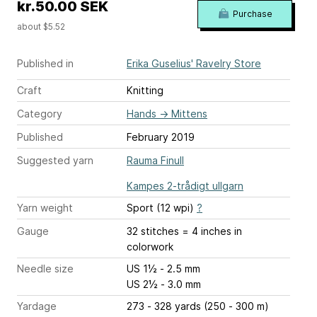
kr.50.00 SEK
Purchase
about $5.52
Published in
Erika Guselius' Ravelry Store
Craft
Knitting
Category
Hands
→
Mittens
Published
February 2019
Suggested yarn
Rauma Finull
Kampes 2-trådigt ullgarn
Yarn weight
Sport (12 wpi)
?
Gauge
32 stitches = 4 inches
in
colorwork
Needle size
US 1½ - 2.5 mm
US 2½ - 3.0 mm
Yardage
273 - 328 yards (250 - 300 m)