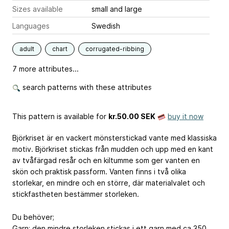
Sizes available
small and large
Languages
Swedish
adult
chart
corrugated-ribbing
7 more attributes...
search patterns with these attributes
This pattern is available
for
kr.50.00 SEK
buy it now
Björkriset är en vackert mönsterstickad vante med klassiska
motiv. Björkriset stickas från mudden och upp med en kant
av tvåfärgad resår och en kiltumme som ger vanten en
skön och praktisk passform. Vanten finns i två olika
storlekar, en mindre och en större, där materialvalet och
stickfastheten bestämmer storleken.
Du behöver;
Garn; den mindre storleken stickas i ett garn med ca 350