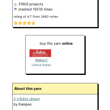
31603 projects
stashed
19516 times
rating of
4.7
from
2483
votes
buy this yarn
online
Makers'
Mercantile
United States
About this yarn
2-trådigt ullgarn
by
Kampes