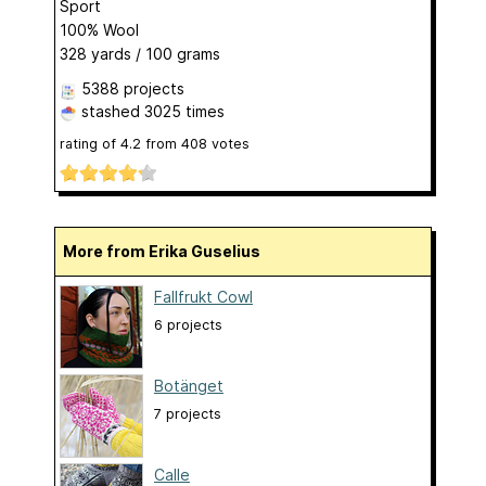
Sport
100% Wool
328 yards / 100 grams
5388 projects
stashed
3025 times
rating of
4.2
from
408
votes
More from Erika Guselius
Fallfrukt Cowl
6 projects
Botänget
7 projects
Calle