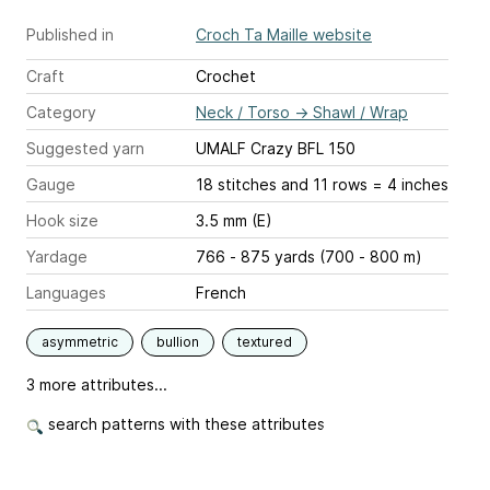
Published in
Croch Ta Maille website
Craft
Crochet
Category
Neck / Torso
→
Shawl / Wrap
Suggested yarn
UMALF Crazy BFL 150
Gauge
18 stitches and 11 rows = 4 inches
Hook size
3.5 mm (E)
Yardage
766 - 875 yards (700 - 800 m)
Languages
French
asymmetric
bullion
textured
3 more attributes...
search patterns with these attributes