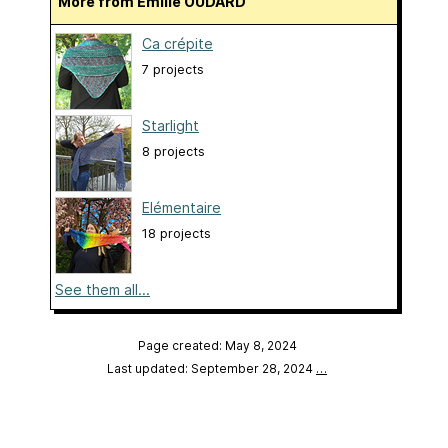
More from Emilie OUDARD
Ca crépite
7 projects
Starlight
8 projects
Elémentaire
18 projects
See them all...
Page created: May 8, 2024
Last updated: September 28, 2024
…