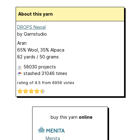
About this yarn
DROPS Nepal
by
Garnstudio
Aran
65% Wool, 35% Alpaca
82 yards / 50 grams
58030 projects
stashed
31046 times
rating of
4.5
from
6956
votes
buy this yarn
online
Menita