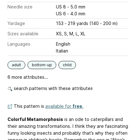
Needle size
US 8 - 5.0 mm
US 6 - 4.0 mm
Yardage
153 - 219 yards (140 - 200 m)
Sizes available
XS, S, M, L, XL
Languages
English
Italian
adult
bottom-up
child
6 more attributes...
search patterns with these attributes
This pattern is
available for
free
.
Colorful Metamorphosis
is an ode to caterpillars and
their amazing transformations. I think they are fascinating
funny looking insects and probably that’s why they often
appear in children’s books. Remember the one in “Alice’s