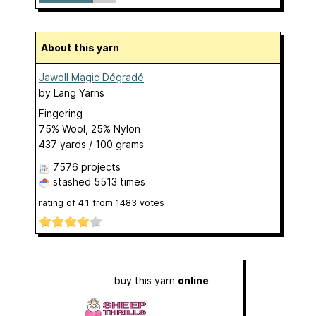
About this yarn
Jawoll Magic Dégradé
by
Lang Yarns
Fingering
75% Wool, 25% Nylon
437 yards / 100 grams
7576 projects
stashed
5513 times
rating of
4.1
from
1483
votes
buy this yarn
online