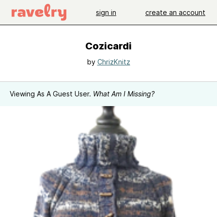
sign in
create an account
Cozicardi
by
ChrizKnitz
Viewing As A Guest User.
What Am I Missing?