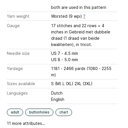
both are used in this pattern
Yarn weight
Worsted (9 wpi)
?
Gauge
17 stitches and 22 rows = 4
inches
in Gebreid met dubbele
draad (1 draad van beide
kwaliteiten), in tricot.
Needle size
US 7 - 4.5 mm
US 8 - 5.0 mm
Yardage
1181 - 2466 yards (1080 - 2255
m)
Sizes available
S (M) L (XL) 2XL (3XL)
Languages
Dutch
English
adult
buttonholes
chart
11 more attributes...