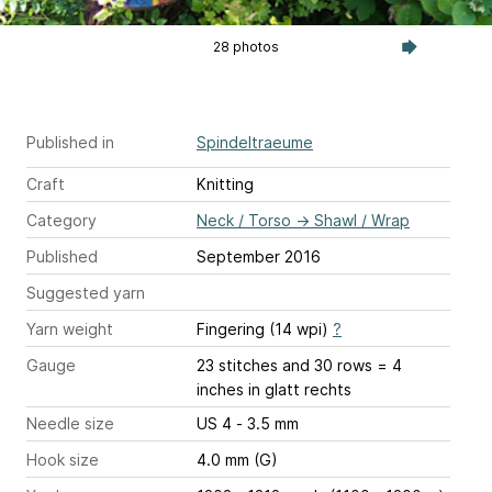
28 photos
Published in
Spindeltraeume
Craft
Knitting
Category
Neck / Torso
→
Shawl / Wrap
Published
September 2016
Suggested yarn
Yarn weight
Fingering (14 wpi)
?
Gauge
23 stitches and 30 rows = 4
inches
in glatt rechts
Needle size
US 4 - 3.5 mm
Hook size
4.0 mm (G)