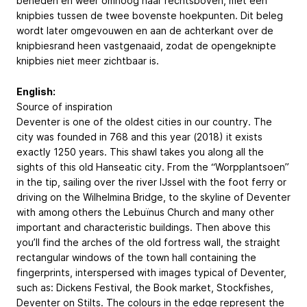
beneden en weer omhoog naar rechtsboven, met een
knipbies tussen de twee bovenste hoekpunten. Dit beleg
wordt later omgevouwen en aan de achterkant over de
knipbiesrand heen vastgenaaid, zodat de opengeknipte
knipbies niet meer zichtbaar is.
English:
Source of inspiration
Deventer is one of the oldest cities in our country. The
city was founded in 768 and this year (2018) it exists
exactly 1250 years. This shawl takes you along all the
sights of this old Hanseatic city. From the “Worpplantsoen”
in the tip, sailing over the river IJssel with the foot ferry or
driving on the Wilhelmina Bridge, to the skyline of Deventer
with among others the Lebuïnus Church and many other
important and characteristic buildings. Then above this
you’ll find the arches of the old fortress wall, the straight
rectangular windows of the town hall containing the
fingerprints, interspersed with images typical of Deventer,
such as: Dickens Festival, the Book market, Stockfishes,
Deventer on Stilts. The colours in the edge represent the