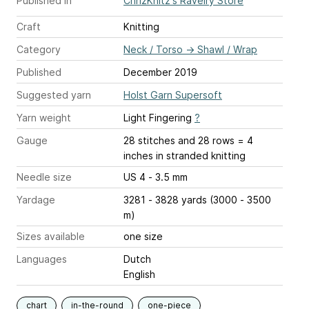
Published in
ChrizKnitz's Ravelry Store
Craft
Knitting
Category
Neck / Torso
→
Shawl / Wrap
Published
December 2019
Suggested yarn
Holst Garn Supersoft
Yarn weight
Light Fingering
?
Gauge
28 stitches and 28 rows = 4
inches
in stranded knitting
Needle size
US 4 - 3.5 mm
Yardage
3281 - 3828 yards (3000 - 3500
m)
Sizes available
one size
Languages
Dutch
English
chart
in-the-round
one-piece