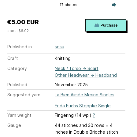
17 photos
€5.00 EUR
Purchase
about $6.02
Published in
sosu
Craft
Knitting
Category
Neck / Torso
→
Scarf
Other Headwear
→
Headband
Published
November 2025
Suggested yarn
La Bien Aimée Merino Singles
Frida Fuchs Steppke Single
Yarn weight
Fingering (14 wpi)
?
Gauge
44 stitches and 30 rows = 4
inches
in Double Brioche stitch