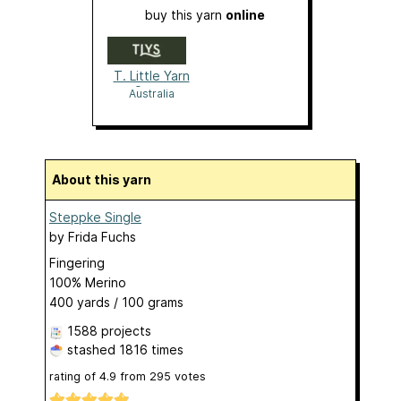
buy this yarn
online
T. Little Yarn
Store
Australia
About this yarn
Steppke Single
by
Frida Fuchs
Fingering
100% Merino
400 yards / 100 grams
1588 projects
stashed
1816 times
rating of
4.9
from
295
votes