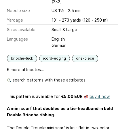
(2x2)
Needle size
US 1½ - 2.5 mm
Yardage
131 - 273 yards (120 - 250 m)
Sizes available
Small & Large
Languages
English
German
brioche-tuck
icord-edging
one-piece
6 more attributes...
search patterns with these attributes
This pattern is available
for
€5.00 EUR
buy it now
A mini scarf that doubles as a tie-headband in bold
Double Brioche ribbing.
The Double Trouble mini scarf is knit flat in two-color