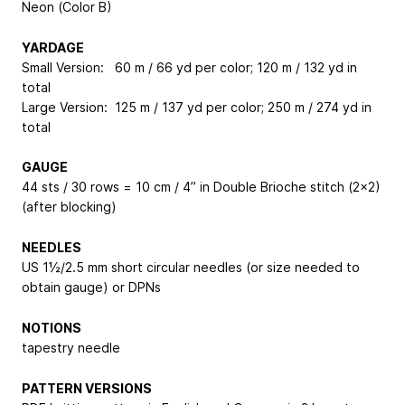
Neon (Color B)
YARDAGE
Small Version: 60 m / 66 yd per color; 120 m / 132 yd in
total
Large Version: 125 m / 137 yd per color; 250 m / 274 yd in
total
GAUGE
44 sts / 30 rows = 10 cm / 4” in Double Brioche stitch (2x2)
(after blocking)
NEEDLES
US 1½/2.5 mm short circular needles (or size needed to
obtain gauge) or DPNs
NOTIONS
tapestry needle
PATTERN VERSIONS