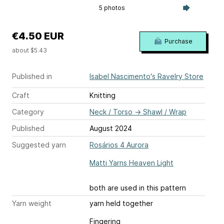
5 photos
€4.50 EUR
Purchase
about $5.43
Published in
Isabel Nascimento's Ravelry Store
Craft
Knitting
Category
Neck / Torso
→
Shawl / Wrap
Published
August 2024
Suggested yarn
Rosários 4 Aurora
Matti Yarns Heaven Light
both are used in this pattern
Yarn weight
yarn held together
Fingering