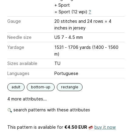
+ Sport
= Sport (12 wpi)
?
Gauge
20 stitches and 24 rows = 4
inches
in jersey
Needle size
US 7 - 4.5 mm
Yardage
1531 - 1706 yards (1400 - 1560
m)
Sizes available
TU
Languages
Portuguese
adult
bottom-up
rectangle
4 more attributes...
search patterns with these attributes
This pattern is available
for
€4.50 EUR
buy it now