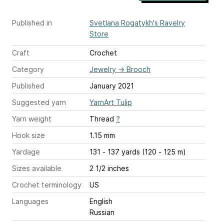
Published in
Svetlana Rogatykh's Ravelry
Store
Craft
Crochet
Category
Jewelry
→
Brooch
Published
January 2021
Suggested yarn
YarnArt Tulip
Yarn weight
Thread
?
Hook size
1.15 mm
Yardage
131 - 137 yards (120 - 125 m)
Sizes available
2 1/2 inches
Crochet terminology
US
Languages
English
Russian