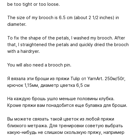
be too tight or too loose.
The size of my brooch is 6.5 cm (about 2 1/2 inches) in
diameter.
To fix the shape of the petals, I washed my brooch. After
that, I straightened the petals and quickly dried the brooch
with a hairdryer.
You will also need a brooch pin.
Я вязала эти броши из пряжи Tulip от YarnArt. 250м/50г,
крючок 1,15мм, диаметр цветка 6,5 см
На каждую брошь ушло меньше половины клубка.
Кроме пряжи вам понадобится еще булавка для броши.
Вы можете связать такой цветок из любой пряжи
близкого метража. Для тренировки советую выбрать
какую-нибудь не слишком скользкую пряжу, например