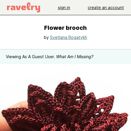
sign in
create an account
Flower brooch
by
Svetlana Rogatykh
Viewing As A Guest User.
What Am I Missing?