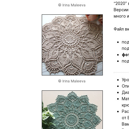
“2020” 
© Irina Maleeva
Версии 
много и
Файл в
по
под
фо
по
Уро
© Irina Maleeva
Опи
Диа
Мат
крю
Рас
от 
Вам