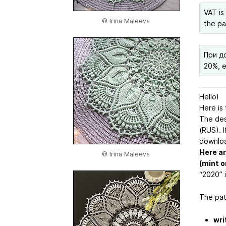
VAT is
© Irina Maleeva
the pa
При д
20%, 
Hello!
Here is 
The desc
(RUS). I
download
Here ar
© Irina Maleeva
(mint o
“2020” in
The pat
wri