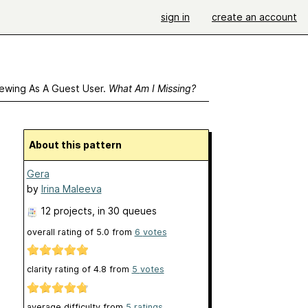
sign in
create an account
ewing As A Guest User.
What Am I Missing?
About this pattern
Gera
by
Irina Maleeva
12 projects
, in 30 queues
overall rating of
5.0
from
6
votes
clarity rating of
4.8
from
5
votes
average difficulty from
5 ratings