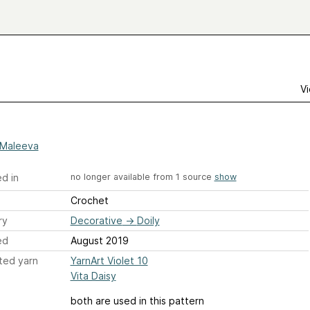
Vi
a Maleeva
d in
no longer available from 1 source
show
Crochet
ry
Decorative
→
Doily
ed
August 2019
ted yarn
YarnArt Violet 10
Vita Daisy
both are used in this pattern