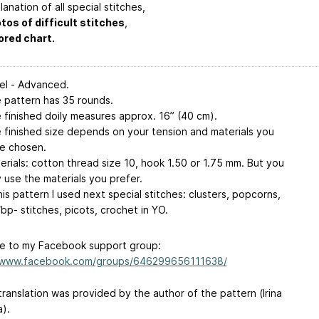
anation of all special stitches,
tos of difficult stitches
,
ored chart.
el - Advanced.
 pattern has 35 rounds.
 finished doily measures approx. 16” (40 cm).
 finished size depends on your tension and materials you
e chosen.
erials: cotton thread size 10, hook 1.50 or 1.75 mm. But you
 use the materials you prefer.
this pattern I used next special stitches: clusters, popcorns,
/bp- stitches, picots, crochet in YO.
 to my Facebook support group:
//www.facebook.com/groups/646299656111638/
translation was provided by the author of the pattern (Irina
).