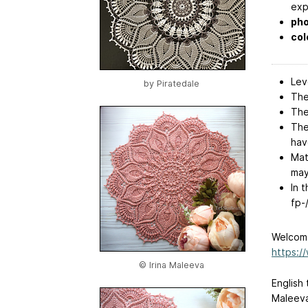
expl
pho
col
Lev
by
Piratedale
The
The
The
hav
Mat
may
In 
fp-
Welcome
https:
© Irina Maleeva
English 
Maleeva