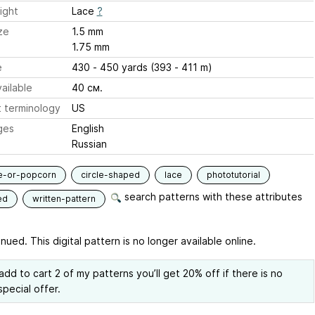
ight
Lace
?
ze
1.5 mm
1.75 mm
e
430 - 450 yards (393 - 411 m)
ailable
40 см.
 terminology
US
ges
English
Russian
e-or-popcorn
circle-shaped
lace
phototutorial
search patterns with these attributes
ed
written-pattern
nued. This digital pattern is no longer available online.
 add to cart 2 of my patterns you’ll get 20% off if there is no
special offer.