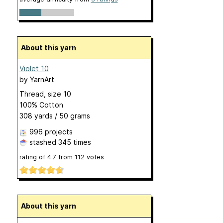
About this yarn
Violet 10
by
YarnArt
Thread, size 10
100% Cotton
308 yards / 50 grams
996 projects
stashed
345 times
rating of
4.7
from
112
votes
About this yarn