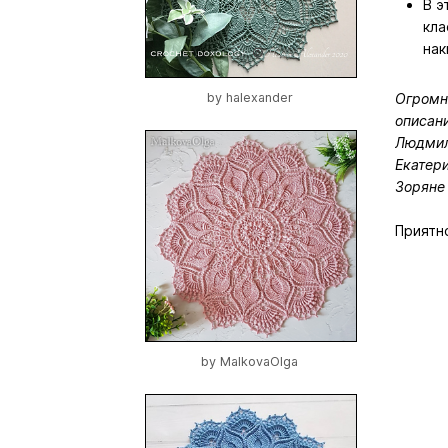
В э
кла
нак
Огромн
by
halexander
описани
Людмиле
Екатери
Зоряне 
Приятно
by
MalkovaOlga