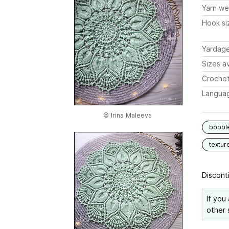
Yarn we
Hook si
Yardag
Sizes av
Crochet
Langua
© Irina Maleeva
bobbl
textur
Disconti
If you
other 