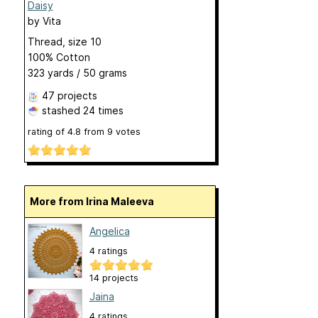
Daisy
by
Vita
Thread, size 10
100% Cotton
323 yards / 50 grams
47 projects
stashed
24 times
rating of
4.8
from
9
votes
More from Irina Maleeva
Angelica
4 ratings
14 projects
Jaina
4 ratings