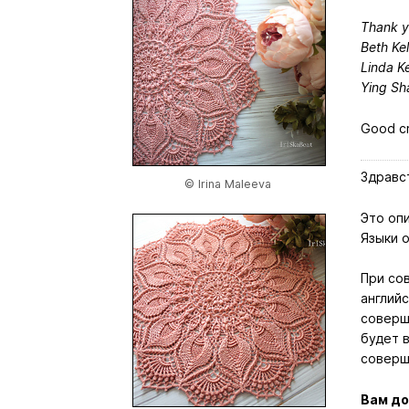
Thank yo
Beth Kel
Linda K
Ying Sh
Good cr
Здравс
© Irina Maleeva
Это опи
Языки о
При со
английс
соверш
будет в
соверш
Вам до