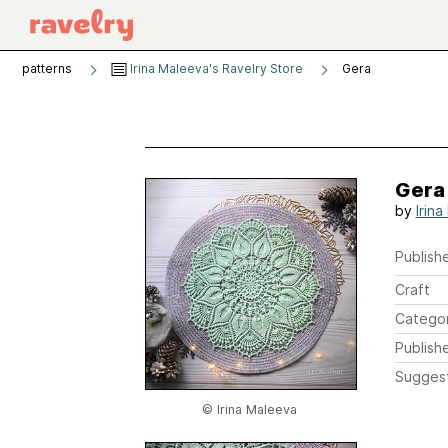
patterns
Irina Maleeva's Ravelry Store
Gera
Gera
by
Irin
Publishe
Craft
Catego
Publish
Sugges
© Irina Maleeva