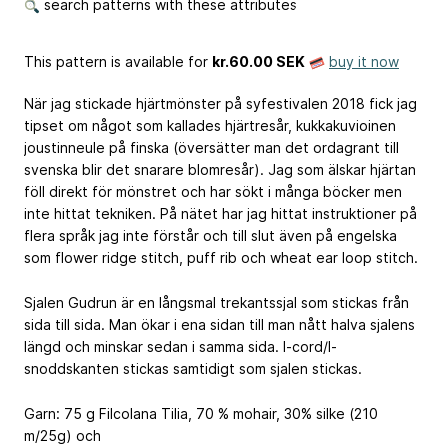
search patterns with these attributes
This pattern is available
for
kr.60.00 SEK
buy it now
När jag stickade hjärtmönster på syfestivalen 2018 fick jag
tipset om något som kallades hjärtresår, kukkakuvioinen
joustinneule på finska (översätter man det ordagrant till
svenska blir det snarare blomresår). Jag som älskar hjärtan
föll direkt för mönstret och har sökt i många böcker men
inte hittat tekniken. På nätet har jag hittat instruktioner på
flera språk jag inte förstår och till slut även på engelska
som flower ridge stitch, puff rib och wheat ear loop stitch.
Sjalen Gudrun är en långsmal trekantssjal som stickas från
sida till sida. Man ökar i ena sidan till man nått halva sjalens
längd och minskar sedan i samma sida. I-cord/I-
snoddskanten stickas samtidigt som sjalen stickas.
Garn: 75 g Filcolana Tilia, 70 % mohair, 30% silke (210
m/25g) och