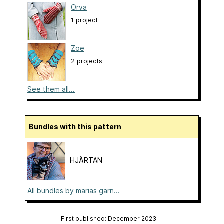
Orva
1 project
Zoe
2 projects
See them all...
Bundles with this pattern
HJÄRTAN
All bundles by marias garn...
First published: December 2023