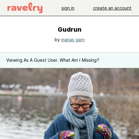
sign in
create an account
Gudrun
by
marias garn
Viewing As A Guest User.
What Am I Missing?