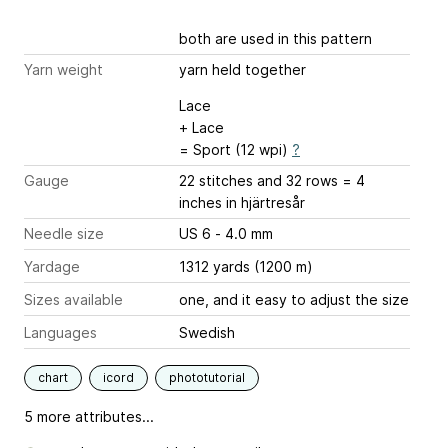
both are used in this pattern
Yarn weight
yarn held together
Lace
+ Lace
= Sport (12 wpi)
?
Gauge
22 stitches and 32 rows = 4
inches
in hjärtresår
Needle size
US 6 - 4.0 mm
Yardage
1312 yards (1200 m)
Sizes available
one, and it easy to adjust the size
Languages
Swedish
chart
icord
phototutorial
5 more attributes...