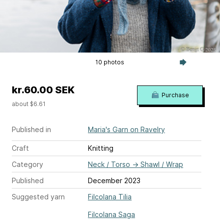
10 photos
kr.60.00 SEK
Purchase
about $6.61
Published in
Maria's Garn on Ravelry
Craft
Knitting
Category
Neck / Torso
→
Shawl / Wrap
Published
December 2023
Suggested yarn
Filcolana Tilia
Filcolana Saga