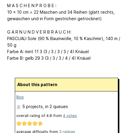
M A S C H E N P R O B E :
10 x 10 cm = 22 Maschen und 34 Reihen (glatt rechts,
gewaschen und in Form gestrichen getrocknet)
G A R N U N D V E R B R A U C H:
PASCUALI Sole (90 % Baumwolle, 10 % Kaschmir), 140 m /
50 g
Farbe A: mint 11 3 (3 / 3 / 3 / 3 / 4) Knäuel
Farbe B: gelb 29 3 (3 / 3 / 3 / 4 / 4) Knäuel
About this pattern
Ilios
5 projects
, in 2 queues
overall rating of
4.8
from
4
votes
average difficulty from
3 ratings