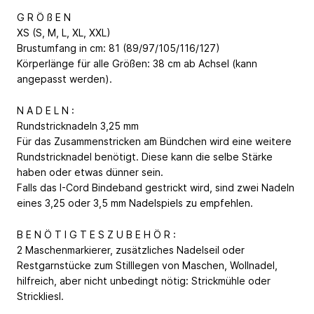
G R Ö ß E N
XS (S, M, L, XL, XXL)
Brustumfang in cm: 81 (89/97/105/116/127)
Körperlänge für alle Größen: 38 cm ab Achsel (kann
angepasst werden).
N A D E L N :
Rundstricknadeln 3,25 mm
Für das Zusammenstricken am Bündchen wird eine weitere
Rundstricknadel benötigt. Diese kann die selbe Stärke
haben oder etwas dünner sein.
Falls das I-Cord Bindeband gestrickt wird, sind zwei Nadeln
eines 3,25 oder 3,5 mm Nadelspiels zu empfehlen.
B E N Ö T I G T E S Z U B E H Ö R :
2 Maschenmarkierer, zusätzliches Nadelseil oder
Restgarnstücke zum Stilllegen von Maschen, Wollnadel,
hilfreich, aber nicht unbedingt nötig: Strickmühle oder
Strickliesl.