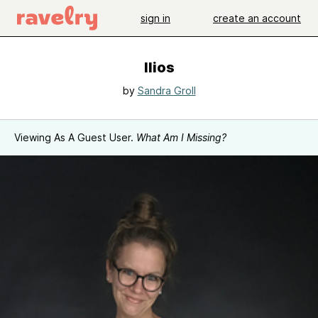
sign in
create an account
Ilios
by
Sandra Groll
Viewing As A Guest User.
What Am I Missing?