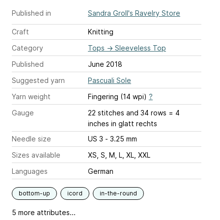
Published in
Sandra Groll's Ravelry Store
Craft
Knitting
Category
Tops
→
Sleeveless Top
Published
June 2018
Suggested yarn
Pascuali Sole
Yarn weight
Fingering (14 wpi)
?
Gauge
22 stitches and 34 rows = 4
inches
in glatt rechts
Needle size
US 3 - 3.25 mm
Sizes available
XS, S, M, L, XL, XXL
Languages
German
bottom-up
icord
in-the-round
5 more attributes...