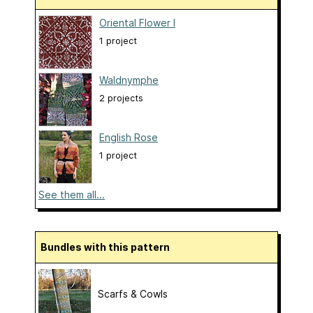
Oriental Flower I
1 project
Waldnymphe
2 projects
English Rose
1 project
See them all...
Bundles with this pattern
Scarfs & Cowls