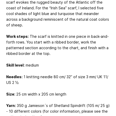
scarf evokes the rugged beauty of the Atlantic off the
coast of Ireland. For the “Irish Sea” scarf, I selected five
cool shades of light blue and turquoise that meander
across a background reminiscent of the natural coat colors
of sheep.
Work steps:
The scarf is knitted in one piece in back-and-
forth rows. You start with a ribbed border, work the
patterned section according to the chart, and finish with a
ribbed border at the top.
Skill level:
medium
Needles:
1 knitting needle 80 cm/ 32” of size 3 mm/ UK 11/
US 2 ½
Size:
25 cm width x 205 cm length
Yarn:
350 g Jamieson´s of Shetland Spindrift (105 m/ 25 g)
- 10 different colors (for color information, please see the