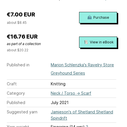
€7.00 EUR
Purchase
about $8.45
€16.76 EUR
View in eBook
as part of a collection
about $20.22
Published in
Marion Schlenzka's Ravelry Store
Greyhound Series
Craft
Knitting
Category
Neck / Torso
→
Scarf
Published
July 2021
Suggested yarn
Jamieson's of Shetland Shetland
Spindrift
Yarn weight
Fingering (14 wpi)
?