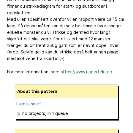
finner du strikkediagram for start- og sluttborder i
oppskriften.
Med ullen spesifisert ovenfor vil en rapport være ca 15 cm
lang. På denne måten kan du selv bestemme hvor mange
enkelte mønster du vil strikke og dermed hvor langt
skjerfet ditt skal være. For et skjerf med 12 mønster
trenger du omtrent 250g garn som er nevnt oppe i hver
farge. Selvfølgelig kan du strikke også helt annen plagg
med motivene fra skjerfet ;-)
For more information, see:
https://www.unperfekt.no
About this pattern
Lakota scarf
no projects
, in 1 queue