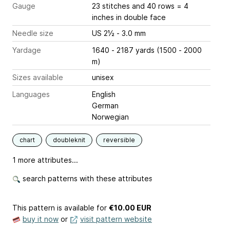
Gauge
23 stitches and 40 rows = 4
inches
in double face
Needle size
US 2½ - 3.0 mm
Yardage
1640 - 2187 yards (1500 - 2000
m)
Sizes available
unisex
Languages
English
German
Norwegian
chart
doubleknit
reversible
1 more attributes...
search patterns with these attributes
This pattern is available
for
€10.00 EUR
buy it now
or
visit pattern website