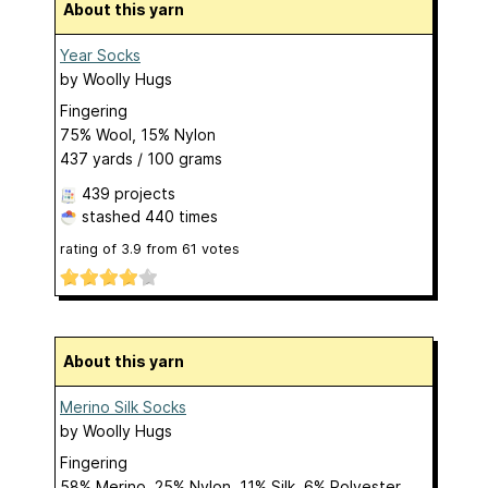
About this yarn
Year Socks
by
Woolly Hugs
Fingering
75% Wool, 15% Nylon
437 yards / 100 grams
439 projects
stashed
440 times
rating of
3.9
from
61
votes
About this yarn
Merino Silk Socks
by
Woolly Hugs
Fingering
58% Merino, 25% Nylon, 11% Silk, 6% Polyester