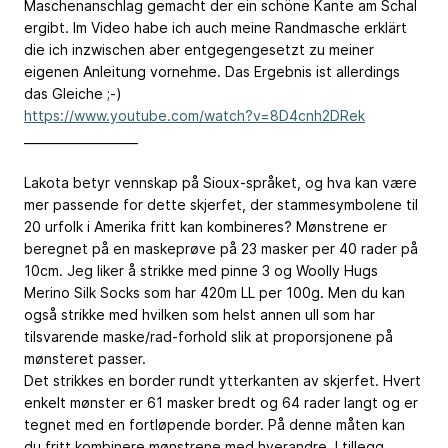
Maschenanschlag gemacht der ein schöne Kante am Schal
ergibt. Im Video habe ich auch meine Randmasche erklärt
die ich inzwischen aber entgegengesetzt zu meiner
eigenen Anleitung vornehme. Das Ergebnis ist allerdings
das Gleiche ;-)
https://www.youtube.com/watch?v=8D4cnh2DRek
___________________
Lakota betyr vennskap på Sioux-språket, og hva kan være
mer passende for dette skjerfet, der stammesymbolene til
20 urfolk i Amerika fritt kan kombineres? Mønstrene er
beregnet på en maskeprøve på 23 masker per 40 rader på
10cm. Jeg liker å strikke med pinne 3 og Woolly Hugs
Merino Silk Socks som har 420m LL per 100g. Men du kan
også strikke med hvilken som helst annen ull som har
tilsvarende maske/rad-forhold slik at proporsjonene på
mønsteret passer.
Det strikkes en border rundt ytterkanten av skjerfet. Hvert
enkelt mønster er 61 masker bredt og 64 rader langt og er
tegnet med en fortløpende border. På denne måten kan
du fritt kombinere mønstrene med hverandre. I tillegg