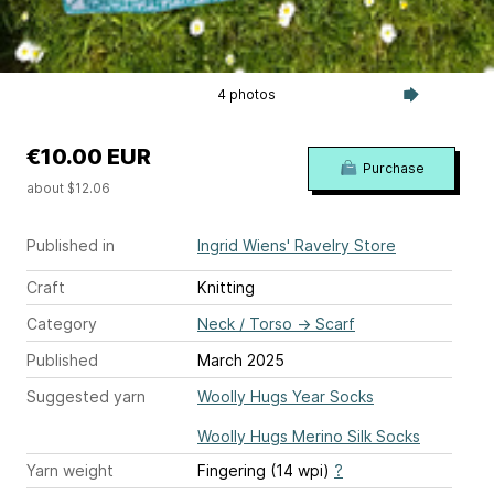
4 photos
€10.00 EUR
Purchase
about $12.06
Published in
Ingrid Wiens' Ravelry Store
Craft
Knitting
Category
Neck / Torso
→
Scarf
Published
March 2025
Suggested yarn
Woolly Hugs Year Socks
Woolly Hugs Merino Silk Socks
Yarn weight
Fingering (14 wpi)
?