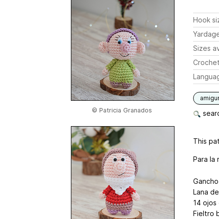
Hook si
Yardag
Sizes av
Crochet
Langua
amigu
© Patricia Granados
searc
This pat
Para la 
Gancho
Lana de
14 ojos
Fieltro 