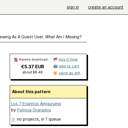
sign in
create an account
ewing As A Guest User.
What Am I Missing?
buy it now
Ravelry download
€5.37 EUR
add to cart
about $6.48
send as gift
About this pattern
Los 7 Enanitos Amigurumis
by
Patricia Granados
no projects
, in 1 queue