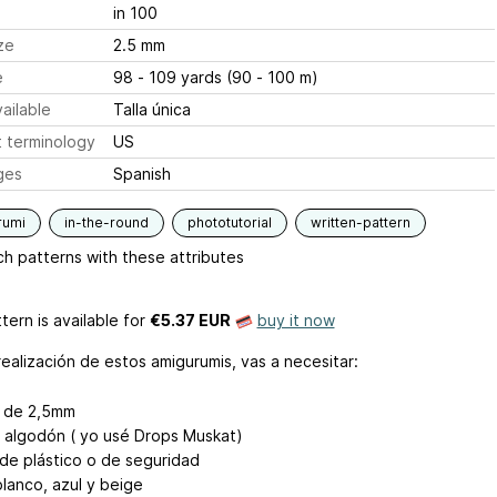
in 100
ze
2.5 mm
e
98 - 109 yards (90 - 100 m)
ailable
Talla única
 terminology
US
ges
Spanish
rumi
in-the-round
phototutorial
written-pattern
h patterns with these attributes
tern is available
for
€5.37 EUR
buy it now
realización de estos amigurumis, vas a necesitar:
 de 2,5mm
 algodón ( yo usé Drops Muskat)
 de plástico o de seguridad
blanco, azul y beige