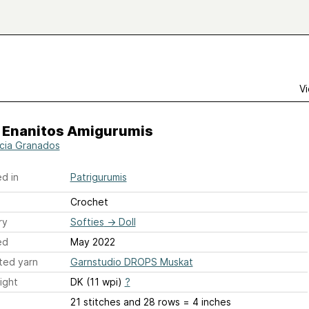
Vi
7 Enanitos Amigurumis
icia Granados
d in
Patrigurumis
Crochet
ry
Softies
→
Doll
ed
May 2022
ted yarn
Garnstudio DROPS Muskat
ight
DK (11 wpi)
?
21 stitches and 28 rows = 4 inches