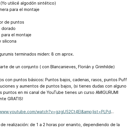
(Yo utilicé algodón sintético)
anera para el montaje
r de puntos
 dorado
s para el montaje
y silicona
gurumis terminados miden: 8 cm aprox.
arte de un conjunto ( con Blancanieves, Florián y Grimhilde)
mos con puntos básicos: Puntos bajos, cadenas, rasos, puntos Puff
nuciones y aumentos de puntos bajos, (si tienes dudas con alguno
s puntos en mi canal de YouTube tienes un curso AMIGURUMI
nte GRATIS!
//www.youtube.com/watch?v=gzgU52Ct4EI&amp;list=PLPd
…
de realización: de 1 a 2 horas por enanito, dependiendo de la