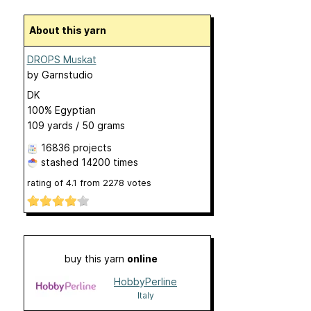
About this yarn
DROPS Muskat
by
Garnstudio
DK
100% Egyptian
109 yards / 50 grams
16836 projects
stashed
14200 times
rating of
4.1
from
2278
votes
buy this yarn
online
HobbyPerline
Italy