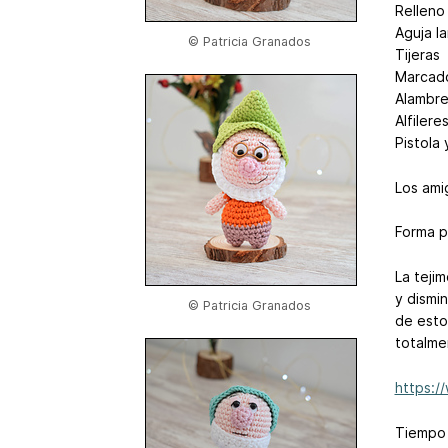
Relleno 
Aguja l
© Patricia Granados
Tijeras
Marcado
Alambre
Alfilere
Pistola 
Los ami
Forma p
La teji
y dismi
© Patricia Granados
de esto
totalme
https:
Tiempo 