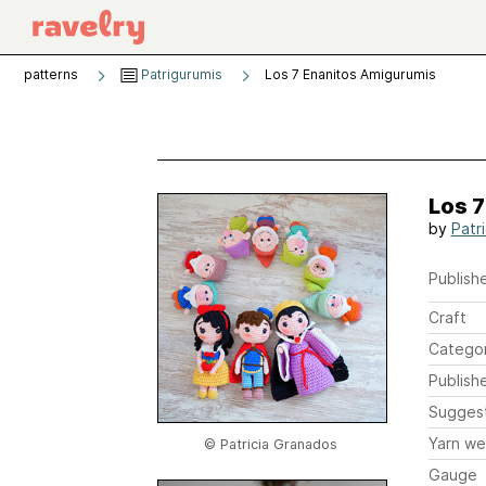
patterns
Patrigurumis
Los 7 Enanitos Amigurumis
Los 
by
Patr
Publishe
Craft
Catego
Publish
Sugges
Yarn we
© Patricia Granados
Gauge