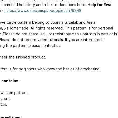
u can find her story and a link to donations here:
Help for Ewa
a
-
https://www.dzieciom.pl/podopieczni/6848
ve Circle pattern belong to Joanna Grzelak and Anna
ka/SisHomemade. All rights reserved. This pattern is for personal
. Please do not share, sell, or redistribute this pattern in part or in
lease do not record video tutorials. If you are interested in
ing the pattern, please contact us.
 sell the finished product.
tern is for beginners who know the basics of crocheting.
e contains:
 written pattern,
 chart,
tos.
u will need: