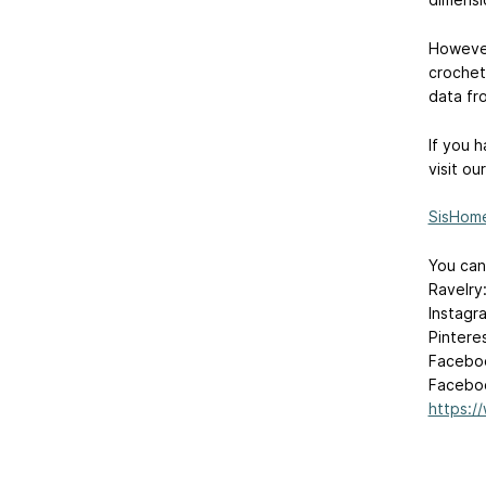
However
crochet
data fr
If you 
visit ou
SisHom
You can
Ravelry
Instagr
Pintere
Facebo
Facebo
https: