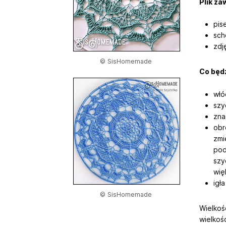
Plik za
pis
sch
zdj
© SisHomemade
Co będ
włó
szy
zna
obr
zmi
pod
szy
wię
igł
© SisHomemade
Wielkoś
wielkośc