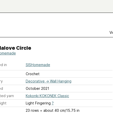
Vi
alove Circle
Homemade
d in
SISHomemade
Crochet
ry
Decorative
→
Wall Hanging
ed
October 2021
ted yarn
Kokonki KOKONEK Classic
ight
Light Fingering
?
23 rows = about 40 cm/15.75 in