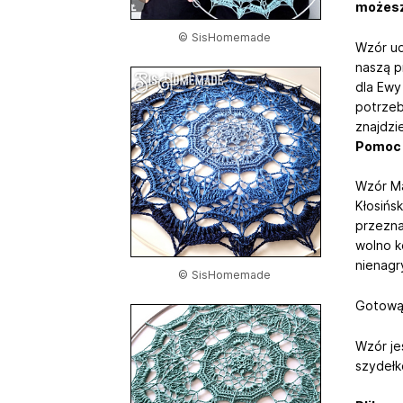
możesz
© SisHomemade
Wzór ud
naszą p
dla Ewy
potrzebu
znajdzie
Pomoc d
Wzór Ma
Kłosińs
przezna
wolno k
nienagr
© SisHomemade
Gotową
Wzór je
szydełk