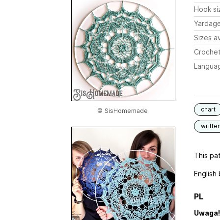
Hook si
Yardag
Sizes av
Crochet
Langua
chart
© SisHomemade
writte
This pat
English
PL
Uwaga!