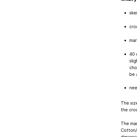
ske
cro
mar
40 
sli
cho
be 
nee
The siz
the cro
The man
Cotton/
dimensi