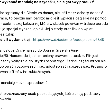
 wykonać mandalę na szydełku, a nie gotowy produkt!
ostępniamy dla Ciebie za darmo, ale jeśli masz ochotę docenić
racę, to będzie nam bardzo miło jeśli wpłacisz cegiełkę na pomoc
 - córki naszej koleżanki, która w skutek powikłań w trakcie porodu
je specjalistycznej opieki. Jej historię oraz link do wpłat
sz tutaj:
la Ewy Janickiej
-
https://www.dzieciom.pl/podopieczni/6848
ndalove Circle należy do Joanny Grzelak i Anny
kiej/SisHomemade i jest chroniony prawem autorskim. Plik jest
czony wyłącznie do użytku osobistego. Żadnej części wzoru nie
opiować, rozpowszechniać, udostępniać i sprzedawać. Prosimy o
ywanie filmów instruktażowych.
 mandalę można sprzedawać.
st przeznaczony osób początkujących, które znają podstawy
owania.