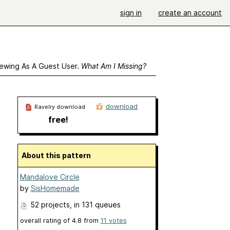
sign in
create an account
ewing As A Guest User.
What Am I Missing?
download
Ravelry download
free!
About this pattern
Mandalove Circle
by
SisHomemade
52 projects
, in 131 queues
overall rating of
4.8
from
11
votes