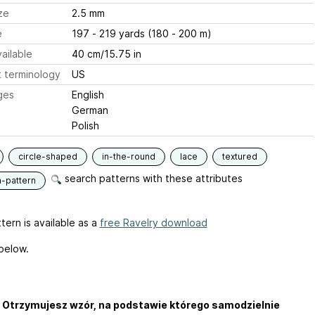
ze
2.5 mm
e
197 - 219 yards (180 - 200 m)
ailable
40 cm/15.75 in
 terminology
US
ges
English
German
Polish
circle-shaped
in-the-round
lace
textured
search patterns with these attributes
n-pattern
tern is available as a
free Ravelry download
 below.
 Otrzymujesz wzór, na podstawie którego samodzielnie