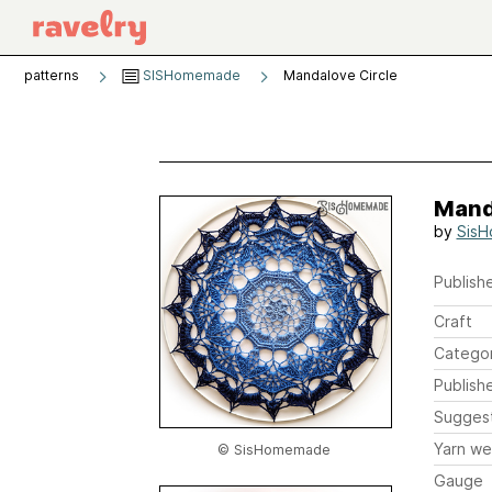
patterns
SISHomemade
Mandalove Circle
Mand
by
Sis
Publishe
Craft
Catego
Publish
Sugges
Yarn we
© SisHomemade
Gauge