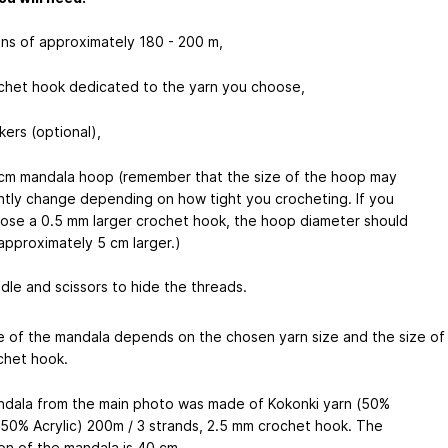
ins of approximately 180 - 200 m,
chet hook dedicated to the yarn you choose,
kers (optional),
cm mandala hoop (remember that the size of the hoop may
ghtly change depending on how tight you crocheting. If you
ose a 0.5 mm larger crochet hook, the hoop diameter should
approximately 5 cm larger.)
dle and scissors to hide the threads.
e of the mandala depends on the chosen yarn size and the size of
chet hook.
dala from the main photo was made of Kokonki yarn (50%
50% Acrylic) 200m / 3 strands, 2.5 mm crochet hook. The
on of the mandala is 40 cm.