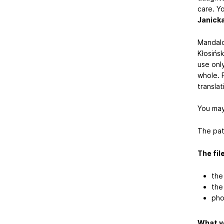
care. Yo
Janick
Mandalo
Kłosińs
use only
whole. P
translat
You may
The pat
The fil
the
the
pho
What yo