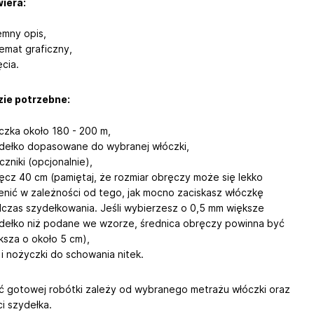
wiera:
emny opis,
emat graficzny,
ęcia.
zie potrzebne:
czka około 180 - 200 m,
dełko dopasowane do wybranej włóczki,
czniki (opcjonalnie),
ęcz 40 cm (pamiętaj, że rozmiar obręczy może się lekko
enić w zależności od tego, jak mocno zaciskasz włóczkę
czas szydełkowania. Jeśli wybierzesz o 0,5 mm większe
dełko niż podane we wzorze, średnica obręczy powinna być
ksza o około 5 cm),
a i nożyczki do schowania nitek.
ć gotowej robótki zależy od wybranego metrażu włóczki oraz
i szydełka.