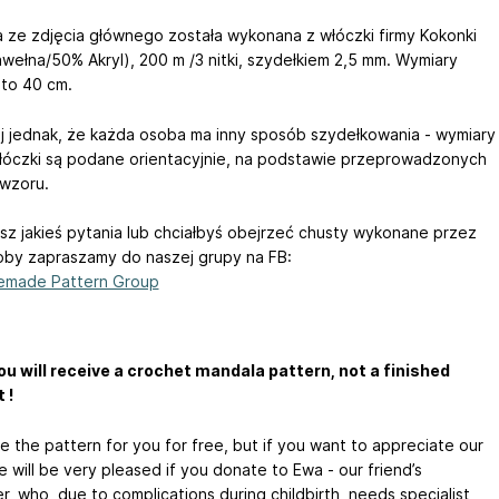
 ze zdjęcia głównego została wykonana z włóczki firmy Kokonki
wełna/50% Akryl), 200 m /3 nitki, szydełkiem 2,5 mm. Wymiary
 to 40 cm.
j jednak, że każda osoba ma inny sposób szydełkowania - wymiary
 włóczki są podane orientacyjnie, na podstawie przeprowadzonych
wzoru.
asz jakieś pytania lub chciałbyś obejrzeć chusty wykonane przez
oby zapraszamy do naszej grupy na FB:
emade Pattern Group
ou will receive a crochet mandala pattern, not a finished
 !
e the pattern for you for free, but if you want to appreciate our
 will be very pleased if you donate to Ewa - our friend’s
r, who, due to complications during childbirth, needs specialist