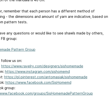
, remember that each person has a different method of
ing - the dimensions and amount of yarn are indicative, based on
om pattern tests.
have any questions or would like to see shawls made by others,
r FB group:
emade Pattern Group
 follow us on:
:
https://www.ravelry.com/designers/sishomemade
am:
https://www.instagram.com/sishomemd
st:
https://pl.pinterest.com/antomasiak/sishomemade
ok:
https://www.facebook.com/SisHomemd
ok group:
//www.facebook.com/groups/SisHomemadePatternGroup