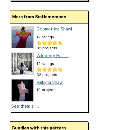
More from SisHomemade
Geometrica Shawl
12 ratings
32 projects
Wildberry Half ...
12 ratings
32 projects
Valkyria Shawl
10 projects
See them all...
Bundles with this pattern