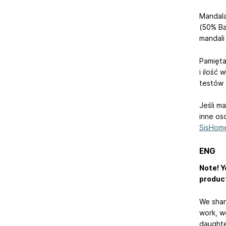
Mandala
(50% Ba
mandali
Pamięta
i ilość
testów 
Jeśli m
inne os
SisHom
ENG
Note! Y
product
We shar
work, we
daughte