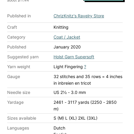
about $11.44
Published in
ChrizKnitz's Ravelry Store
Craft
Knitting
Category
Coat / Jacket
Published
January 2020
Suggested yarn
Holst Garn Supersoft
Yarn weight
Light Fingering
?
Gauge
32 stitches and 35 rows = 4 inches
in inbreien en tricot
Needle size
US 2½ - 3.0 mm
Yardage
2461 - 3117 yards (2250 - 2850
m)
Sizes available
S (M) L (XL) 2XL (3XL)
Languages
Dutch