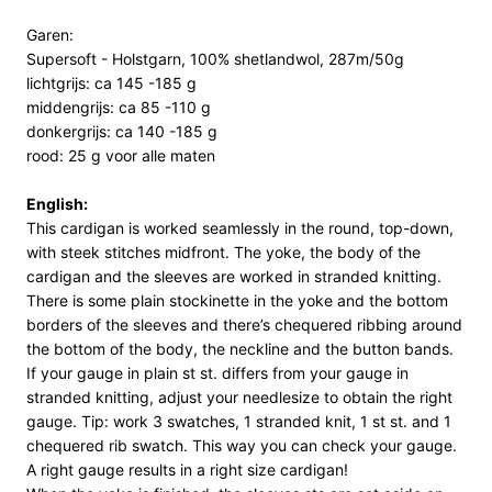
Garen:
Supersoft - Holstgarn, 100% shetlandwol, 287m/50g
lichtgrijs: ca 145 -185 g
middengrijs: ca 85 -110 g
donkergrijs: ca 140 -185 g
rood: 25 g voor alle maten
English:
This cardigan is worked seamlessly in the round, top-down,
with steek stitches midfront. The yoke, the body of the
cardigan and the sleeves are worked in stranded knitting.
There is some plain stockinette in the yoke and the bottom
borders of the sleeves and there’s chequered ribbing around
the bottom of the body, the neckline and the button bands.
If your gauge in plain st st. differs from your gauge in
stranded knitting, adjust your needlesize to obtain the right
gauge. Tip: work 3 swatches, 1 stranded knit, 1 st st. and 1
chequered rib swatch. This way you can check your gauge.
A right gauge results in a right size cardigan!