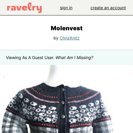
sign in
create an account
Molenvest
by
ChrizKnitz
Viewing As A Guest User.
What Am I Missing?