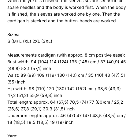
When the yoke is finished, the sleeves sts are set aside on
spare needles and the body is worked first. When the body
is finished, the sleeves are worked one by one. Then the
cardigan is steeked and the button-bands are worked.
Sizes:
S (M) L (XL) 2XL (3XL)
Measurements cardigan (with approx. 8 cm positive ease):
Bust width: 94 (104) 114 (124) 135 (145) cm / 37 (40,9) 45
(48,8) 53,1 (57,1) inch
Waist: 89 (99) 109 (119) 130 (140) cm / 35 (40) 43 (47) 51
(55) inch
Hip width: 98 (110) 120 (130) 142 (152) cm / 38,6 (43,3)
47,2 (51,2) 55,9 (59,8) inch
Total length: approx. 64 (67,5) 70,5 (74) 77 (80)cm / 25,2
(26,6) 27,8 (29,1) 30,3 (31,5) inch
Underarm length: approx. 46 (47) 47 (47) 48,5 (48,5) cm /
18 (18,5) 18,5 (18,5) 19 (19) inch
Yarn: