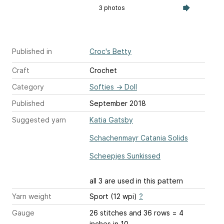
3 photos
Published in
Croc's Betty
Craft
Crochet
Category
Softies
→
Doll
Published
September 2018
Suggested yarn
Katia Gatsby
Schachenmayr Catania Solids
Scheepjes Sunkissed
all 3 are used in this pattern
Yarn weight
Sport (12 wpi)
?
Gauge
26 stitches and 36 rows = 4
inches
in 10