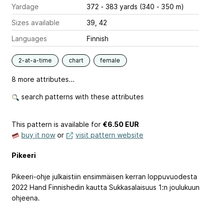
Yardage
372 - 383 yards (340 - 350 m)
Sizes available
39, 42
Languages
Finnish
2-at-a-time
chart
female
8 more attributes...
search patterns with these attributes
This pattern is available
for
€6.50 EUR
buy it now
or
visit pattern website
Pikeeri
Pikeeri-ohje julkaistiin ensimmäisen kerran loppuvuodesta
2022 Hand Finnishedin kautta Sukkasalaisuus 1:n joulukuun
ohjeena.