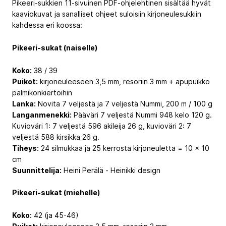
Pikeeri-sukkien 11-sivuinen PDF-ohjelehtinen sisältää hyvät
kaaviokuvat ja sanalliset ohjeet suloisiin kirjoneulesukkiin
kahdessa eri koossa:
Pikeeri-sukat (naiselle)
Koko:
38 / 39
Puikot:
kirjoneuleeseen 3,5 mm, resoriin 3 mm + apupuikko
palmikonkiertoihin
Lanka:
Novita 7 veljestä ja 7 veljestä Nummi, 200 m / 100 g
Langanmenekki:
Pääväri 7 veljestä Nummi 948 kelo 120 g.
Kuvioväri 1: 7 veljestä 596 akileija 26 g, kuvioväri 2: 7
veljestä 588 kirsikka 26 g.
Tiheys:
24 silmukkaa ja 25 kerrosta kirjoneuletta = 10 x 10
cm
Suunnittelija:
Heini Perälä - Heinikki design
Pikeeri-sukat (miehelle)
Koko:
42 (ja 45-46)