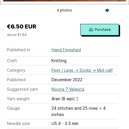
4 photos
€6.50 EUR
Purchase
about $7.84
Published in
Hand Finnished
Craft
Knitting
Category
Feet / Legs
→
Socks
→
Mid-calf
Published
December 2022
Suggested yarn
Novita 7 Veljestä
Yarn weight
Aran (8 wpi)
?
Gauge
24 stitches and 25 rows = 4
inches
Needle size
US 4 - 3.5 mm