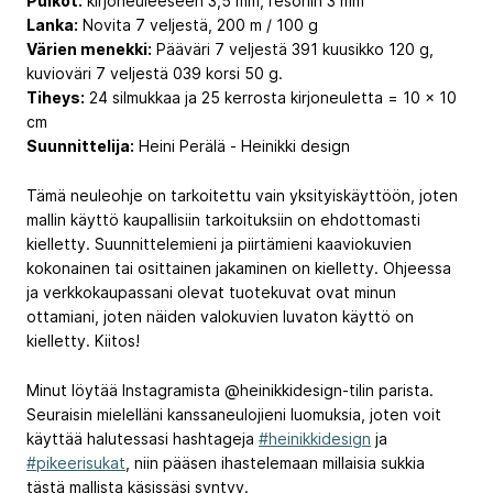
Puikot:
kirjoneuleeseen 3,5 mm, resoriin 3 mm
Lanka:
Novita 7 veljestä, 200 m / 100 g
Värien menekki:
Pääväri 7 veljestä 391 kuusikko 120 g,
kuvioväri 7 veljestä 039 korsi 50 g.
Tiheys:
24 silmukkaa ja 25 kerrosta kirjoneuletta = 10 x 10
cm
Suunnittelija:
Heini Perälä - Heinikki design
Tämä neuleohje on tarkoitettu vain yksityiskäyttöön, joten
mallin käyttö kaupallisiin tarkoituksiin on ehdottomasti
kielletty. Suunnittelemieni ja piirtämieni kaaviokuvien
kokonainen tai osittainen jakaminen on kielletty. Ohjeessa
ja verkkokaupassani olevat tuotekuvat ovat minun
ottamiani, joten näiden valokuvien luvaton käyttö on
kielletty. Kiitos!
Minut löytää Instagramista @heinikkidesign-tilin parista.
Seuraisin mielelläni kanssaneulojieni luomuksia, joten voit
käyttää halutessasi hashtageja
#heinikkidesign
ja
#pikeerisukat
, niin pääsen ihastelemaan millaisia sukkia
tästä mallista käsissäsi syntyy.