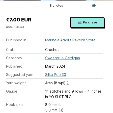
8 photos
€7.00 EUR
Purchase
about $8.43
Published in
Marinela Arapi's Ravelry Store
Craft
Crochet
Category
Sweater
→
Cardigan
Published
March 2024
Suggested yarn
Silke Peo 30
Yarn weight
Aran (8 wpi)
?
Gauge
11 stitches and 9 rows = 4 inches
in YO SLST BLO
Hook size
8.0 mm (L)
5.0 mm (H)