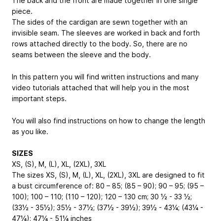
The back and the front are made together in one single
piece.
The sides of the cardigan are sewn together with an
invisible seam. The sleeves are worked in back and forth
rows attached directly to the body. So, there are no
seams between the sleeve and the body.
In this pattern you will find written instructions and many
video tutorials attached that will help you in the most
important steps.
You will also find instructions on how to change the length
as you like.
SIZES
XS, (S), M, (L), XL, (2XL), 3XL
The sizes
XS, (S), M, (L), XL, (2XL), 3XL
are designed to fit
a bust circumference of:
80 – 85; (85 – 90); 90 – 95; (95 –
100); 100 – 110; (110 – 120); 120 – 130 cm
;
30 ½ - 33 ½;
(33½ - 35½); 35½ - 37½; (37½ - 39½); 39½ - 43¼; (43¼ -
47¼); 47¼ - 51¼ inches