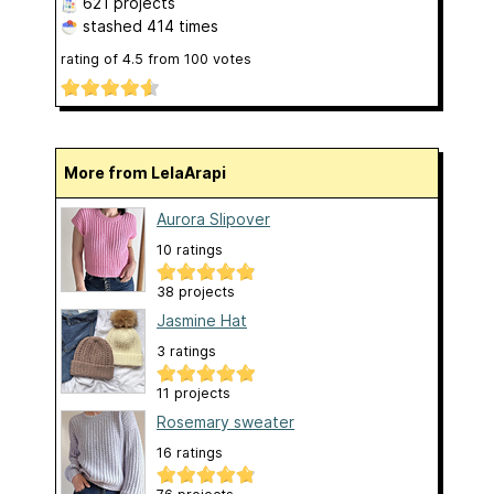
621 projects
stashed
414 times
rating of
4.5
from
100
votes
More from LelaArapi
Aurora Slipover
10 ratings
38 projects
Jasmine Hat
3 ratings
11 projects
Rosemary sweater
16 ratings