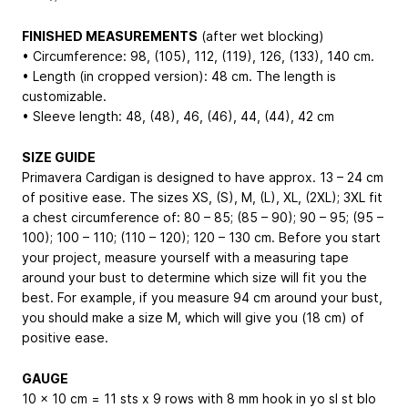
FINISHED MEASUREMENTS
(after wet blocking)
• Circumference: 98, (105), 112, (119), 126, (133), 140 cm.
• Length (in cropped version): 48 cm. The length is
customizable.
• Sleeve length: 48, (48), 46, (46), 44, (44), 42 cm
SIZE GUIDE
Primavera Cardigan is designed to have approx. 13 – 24 cm
of positive ease. The sizes
XS, (S), M, (L), XL, (2XL); 3XL
fit
a chest circumference of: 80 – 85; (85 – 90); 90 – 95; (95 –
100); 100 – 110; (110 – 120); 120 – 130 cm. Before you start
your project, measure yourself with a measuring tape
around your bust to determine which size will fit you the
best. For example, if you measure 94 cm around your bust,
you should make a size M, which will give you (18 cm) of
positive ease.
GAUGE
10 x 10 cm = 11 sts x 9 rows with 8 mm hook in yo sl st blo