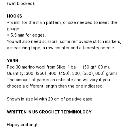
(wet blocked).
HOOKS
• 8 mm for the main pattern, or size needed to meet the
gauge.
• 5.5 mm for edges.
You will also need scissors, some removable stitch markers,
a measuring tape, a row counter and a tapestry needle.
YARN
Peo 30 merino wool from Silke, 1 ball = (50 gr/100 m).
Quantity: 300, (350), 400, (450), 500, (550), 600) grams.
The amount of yarn is an estimate and will vary if you
choose a different length than the one indicated.
Shown in size M with 20 cm of positive ease.
WRITTEN IN US CROCHET TERMINOLOGY
Happy crafting!