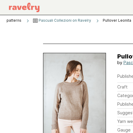
patterns
Pascuali Collezioni on Ravelry
Pullover Leonita
Pullo
by
Pascu
Publishe
Craft
Catego
Publish
Sugges
Yarn we
Gauge