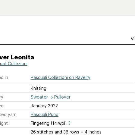
Vi
ver Leonita
ali Collezioni
d in
Pascuali Collezioni on Ravelry
Knitting
ry
Sweater
→
Pullover
ed
January 2022
ted yarn
Pascuali Puno
ight
Fingering (14 wpi)
?
26 stitches and 36 rows = 4 inches