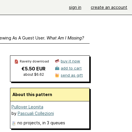
sign in
create an account
ewing As A Guest User.
What Am I Missing?
buy it now
Ravelry download
€5.50 EUR
add to cart
about $6.62
send as gift
About this pattern
Pullover Leonita
by
Pascuali Collezioni
no projects
, in 3 queues