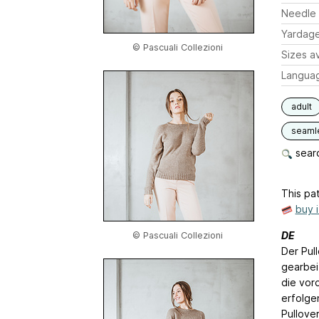
Needle 
Yardag
© Pascuali Collezioni
Sizes av
Langua
adult
seaml
searc
This pat
buy 
DE
© Pascuali Collezioni
Der Pul
gearbei
die vor
erfolge
Pullove