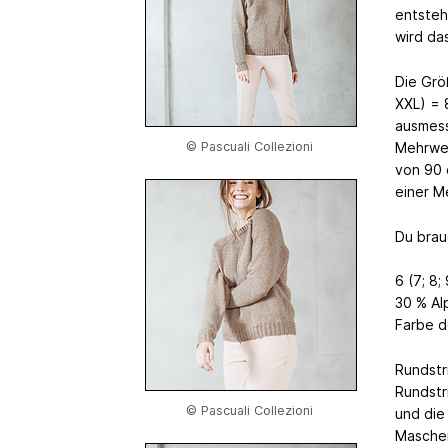
entsteh
wird da
Die Grö
XXL) = 
ausmess
Mehrwei
© Pascuali Collezioni
von 90 c
einer M
Du brau
6 (7; 8
30 % Al
Farbe d
Rundstr
Rundstr
© Pascuali Collezioni
und die
Maschen