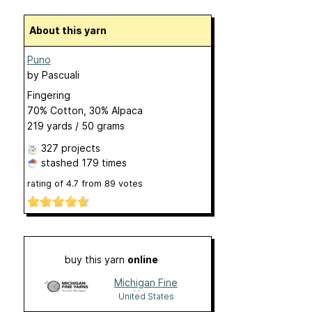
About this yarn
Puno
by
Pascuali
Fingering
70% Cotton, 30% Alpaca
219 yards / 50 grams
327 projects
stashed
179 times
rating of
4.7
from
89
votes
buy this yarn
online
Michigan Fine
Yarns
United States