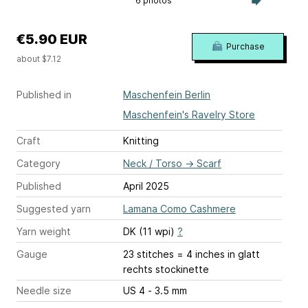
6 photos
€5.90 EUR
Purchase
about $7.12
Published in
Maschenfein Berlin
Maschenfein's Ravelry Store
Craft
Knitting
Category
Neck / Torso
→
Scarf
Published
April 2025
Suggested yarn
Lamana Como Cashmere
Yarn weight
DK (11 wpi)
?
Gauge
23 stitches = 4 inches
in glatt
rechts stockinette
Needle size
US 4 - 3.5 mm