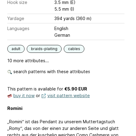
Hook size
3.5 mm (E)
5.5 mm (I)
Yardage
394 yards (360 m)
Languages
English
German
adult
braids-plaiting
cables
10 more attributes...
search patterns with these attributes
This pattern is available
for
€5.90 EUR
buy it now
or
visit pattern website
Romini
„Romini“ ist das Pendant zu unserem Muttertagstuch
„Romy“, das von der einen zur anderen Seite und glatt
rechts aus der kuschelig weichen Como Cashmere von