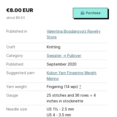
€8.00 EUR
Purchase
about $9.63
Published in
Valentina Bogdanova's Ravelry
Store
Craft
Knitting
Category
Sweater
→
Pullover
Published
September 2020
Suggested yarn
Kokon Yarn Fingering Weight
Merino
Yarn weight
Fingering (14 wpi)
?
Gauge
25 stitches and 36 rows = 4
inches
in stockinette
Needle size
US 1½ - 2.5 mm
US 4 - 3.5 mm