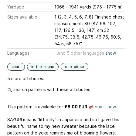
Yardage
1066 - 1941 yards (975 - 1775 m)
Sizes available
1 (2, 3, 4, 5, 6, 7, 8) Finished chest
measurement: 80 (87, 96, 107,
117, 126.5, 136, 147) cm 32
(34.75, 38.5, 42.75, 46.75, 50.5,
54.5, 58.75)"
Languages
...and 5 other languages
show
chart
in-the-round
one-piece
5 more attributes...
search patterns with these attributes
This pattern is available
for
€8.00 EUR
buy it now
SAYURI means “little lily” in Japanese and so I gave this
beautiful name to my new sweater because the lace
pattern on the yoke reminds me of blooming flowers.