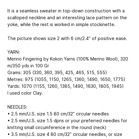
It is a seamless sweater in top-down construction with a
scalloped neckline and an interesting lace pattern on the
yoke, while the rest is worked in simple stockinette.
The picture shows size 2 with 6 cm/2.4” of positive ease.
YARN:
Merino Fingering by Kokon Yarns (100% Merino Wool), 320
m/350 yds in 100 Gr
Grams: 305 (330, 360, 395, 425, 465, 515, 555)
Metres: 975 (1055, 1150, 1265, 1360, 1490, 1650, 1775)
Yards: 1070 (1155, 1260, 1385, 1490, 1630, 1805, 1945)
I used color Clay.
NEEDLES:
• 2.5 mm/U.S. size 1.5 80 cm/32” circular needles
• 2.5 mm/U.S. size 1.5 dpns or your preferred needles for
knitting small circumference in the round (neck)
• 3.5 mm/U.S. size 4 80 cm/32” circular needles, or size