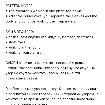
PATTERN NOTES:
• The sweater is worked in one piece top down.
• After the round yoke, you separate the sleeves and the
body and continue working them separately.
SKILLS REQUIRED:
• basics (cast on/bind off, knit/purl, increase/decrease)
• short rows
• working in the round
• working from a chart
САЮРИ означает «лилия» по-японски, и я решила
назвать так свой новый пуловер, потому что ажурный
узор на круглой кокетке напоминает мне эти
прекрасные цветы.
Это бесшовный пуловер, который вяжется сверху вниз,
с волнистой линией горловины и интересным узором на
кокетке, в то время как основное полотно выполнено
простой лицевой гладью.