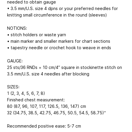
needed to obtain gauge
• 3.5 mm/U.S. size 4 dpns or your preferred needles for
knitting small circumference in the round (sleeves)
NOTIONS:
• stitch holders or waste yarn
• main marker and smaller markers for chart sections
• tapestry needle or crochet hook to weave in ends
GAUGE:
25 sts/36 RNDs = 10 cm/4” square in stockinette stitch on
3.5 mm/U.S. size 4 needles after blocking
SIZES:
1 (2, 3, 4, 5, 6, 7, 8)
Finished chest measurement:
80 (87, 96, 107, 117, 126.5, 136, 147) cm
32 (34.75, 38.5, 42.75, 46.75, 50.5, 54.5, 58.75)“
Recommended positive ease: 5-7 cm