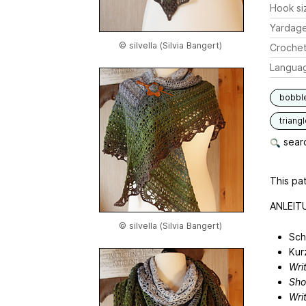
Hook si
Yardag
© silvella (Silvia Bangert)
Crochet
Langua
bobbl
triang
searc
This pat
ANLEIT
© silvella (Silvia Bangert)
Sch
Kur
Wri
Sho
Wri