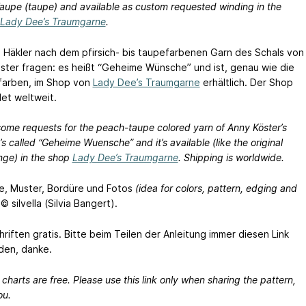
Taupe (taupe) and available as custom requested winding in the
Lady Dee’s Traumgarne
.
e Häkler nach dem pfirsich- bis taupefarbenen Garn des Schals von
ster fragen: es heißt “Geheime Wünsche” und ist, genau wie die
lfarben, im Shop von
Lady Dee’s Traumgarne
erhältlich. Der Shop
et weltweit.
some requests for the peach-taupe colored yarn of Anny Köster’s
t’s called “Geheime Wuensche” and it’s available (like the original
nge) in the shop
Lady Dee’s Traumgarne
. Shipping is worldwide.
e, Muster, Bordüre und Fotos
(idea for colors, pattern, edging and
© silvella (Silvia Bangert).
riften gratis. Bitte beim Teilen der Anleitung immer diesen Link
en, danke.
charts are free. Please use this link only when sharing the pattern,
ou.