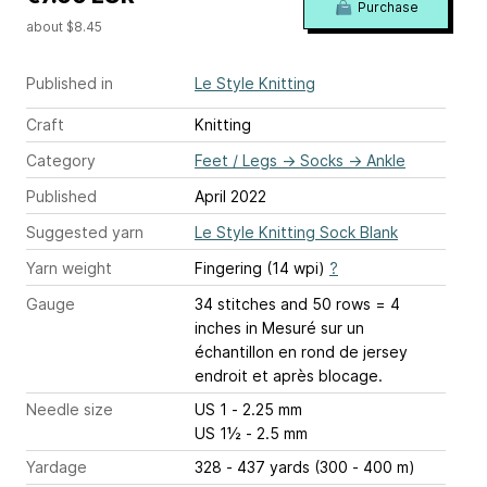
Purchase
about $8.45
Published in
Le Style Knitting
Craft
Knitting
Category
Feet / Legs
→
Socks
→
Ankle
Published
April 2022
Suggested yarn
Le Style Knitting Sock Blank
Yarn weight
Fingering (14 wpi)
?
Gauge
34 stitches and 50 rows = 4
inches
in Mesuré sur un
échantillon en rond de jersey
endroit et après blocage.
Needle size
US 1 - 2.25 mm
US 1½ - 2.5 mm
Yardage
328 - 437 yards (300 - 400 m)