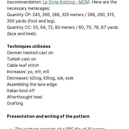
(recommandation:
Le Style Knitting - MCN
). Here are the
necessary meterages:
Quantity CP: 245, 266, 288, 320 meters / 268, 290, 315,
350 yards (foot and leg).
Quantity CC: 55, 64, 72, 80 meters / 60, 70, 78, 87 yards
(lace and heel).
Techniques utilisées
German twisted cast on
Turkish cast on
Cable leaf stitch
Increases: yo, m1r, m1l
Decreases: k2tog, k3tog, ssk, sssk
Assembling the lace edge
Italian bind off
Afterthought heel
Grafting
Presentation and writing of the pattern