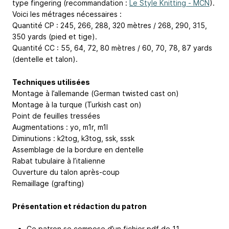
type fingering (recommandation :
Le Style Knitting - MCN
).
Voici les métrages nécessaires :
Quantité CP : 245, 266, 288, 320 mètres / 268, 290, 315,
350 yards (pied et tige).
Quantité CC : 55, 64, 72, 80 mètres / 60, 70, 78, 87 yards
(dentelle et talon).
Techniques utilisées
Montage à l’allemande (German twisted cast on)
Montage à la turque (Turkish cast on)
Point de feuilles tressées
Augmentations : yo, m1r, m1l
Diminutions : k2tog, k3tog, ssk, sssk
Assemblage de la bordure en dentelle
Rabat tubulaire à l’italienne
Ouverture du talon après-coup
Remaillage (grafting)
Présentation et rédaction du patron
Ce patron se compose d’un fichier pdf de 11