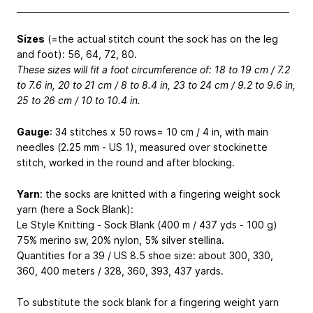
_________________________________________________________________
Sizes
(=the actual stitch count the sock has on the leg
and foot): 56, 64, 72, 80.
These sizes will fit a foot circumference of: 18 to 19 cm / 7.2
to 7.6 in, 20 to 21 cm / 8 to 8.4 in, 23 to 24 cm / 9.2 to 9.6 in,
25 to 26 cm / 10 to 10.4 in.
Gauge
: 34 stitches x 50 rows= 10 cm / 4 in, with main
needles (2.25 mm - US 1), measured over stockinette
stitch, worked in the round and after blocking.
Yarn
: the socks are knitted with a fingering weight sock
yarn (here a Sock Blank):
Le Style Knitting - Sock Blank (400 m / 437 yds - 100 g)
75% merino sw, 20% nylon, 5% silver stellina.
Quantities for a 39 / US 8.5 shoe size: about 300, 330,
360, 400 meters / 328, 360, 393, 437 yards.
To substitute the sock blank for a fingering weight yarn