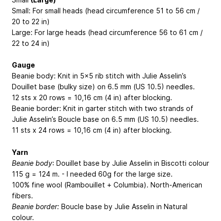
Small: For small heads (head circumference 51 to 56 cm /
20 to 22 in)
Large: For large heads (head circumference 56 to 61 cm /
22 to 24 in)
Gauge
Beanie body: Knit in 5x5 rib stitch with Julie Asselin’s
Douillet base (bulky size) on 6.5 mm (US 10.5) needles.
12 sts x 20 rows = 10,16 cm (4 in) after blocking.
Beanie border: Knit in garter stitch with two strands of
Julie Asselin’s Boucle base on 6.5 mm (US 10.5) needles.
11 sts x 24 rows = 10,16 cm (4 in) after blocking.
Yarn
Beanie body
: Douillet base by Julie Asselin in Biscotti colour
115 g = 124 m. - I needed 60g for the large size.
100% fine wool (Rambouillet + Columbia). North-American
fibers.
Beanie border:
Boucle base by Julie Asselin in Natural
colour.