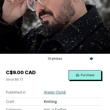
10 photos
C$9.00 CAD
Purchase
about $6.73
Published in
Atelier Clichē
Craft
Knitting
Category
Hat
→
Earflap