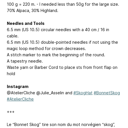
100 g = 220 m. - I needed less than 50g for the large size.
70% Alpaca, 30% Highland.
Needles and Tools
6.5 mm (US 10.5) circular needles with a 40 cm / 16 in
cable.
6.5 mm (US 10.5) double-pointed needles if not using the
magic loop method for crown decreases.
A stitch marker to mark the beginning of the round.
A tapestry needle.
Waste yarn or Barber Cord to place sts from front flap on
hold
Instagram
@AtelierCliche @Julie_Asselin and
#SkogHat
#BonnetSkog
#AtelierCliche
+++
Le “Bonnet Skog” tire son nom du mot norvégien “skog”,