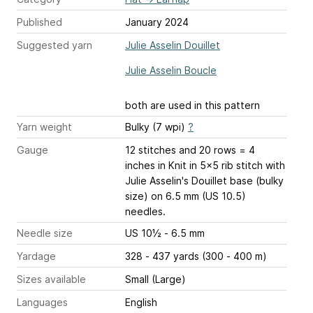
Published
January 2024
Suggested yarn
Julie Asselin Douillet
Julie Asselin Boucle
both are used in this pattern
Yarn weight
Bulky (7 wpi)
?
Gauge
12 stitches and 20 rows = 4
inches
in Knit in 5x5 rib stitch with
Julie Asselin's Douillet base (bulky
size) on 6.5 mm (US 10.5)
needles.
Needle size
US 10½ - 6.5 mm
Yardage
328 - 437 yards (300 - 400 m)
Sizes available
Small (Large)
Languages
English