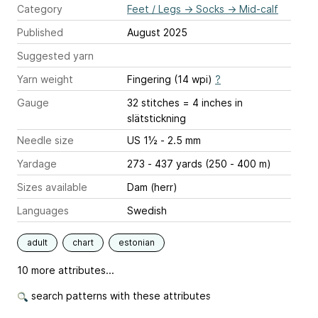
Category
Feet / Legs
→
Socks
→
Mid-calf
Published
August 2025
Suggested yarn
Yarn weight
Fingering (14 wpi)
?
Gauge
32 stitches = 4 inches
in
slätstickning
Needle size
US 1½ - 2.5 mm
Yardage
273 - 437 yards (250 - 400 m)
Sizes available
Dam (herr)
Languages
Swedish
adult
chart
estonian
10 more attributes...
search patterns with these attributes