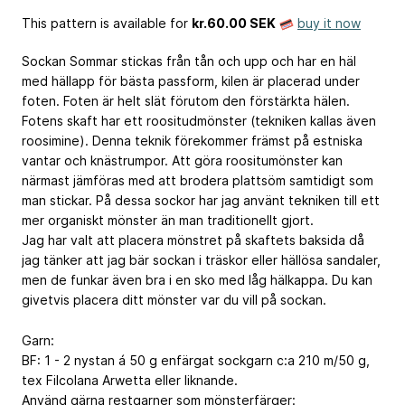
This pattern is available
for
kr.60.00 SEK
buy it now
Sockan Sommar stickas från tån och upp och har en häl
med hällapp för bästa passform, kilen är placerad under
foten. Foten är helt slät förutom den förstärkta hälen.
Fotens skaft har ett roositudmönster (tekniken kallas även
roosimine). Denna teknik förekommer främst på estniska
vantar och knästrumpor. Att göra roositumönster kan
närmast jämföras med att brodera plattsöm samtidigt som
man stickar. På dessa sockor har jag använt tekniken till ett
mer organiskt mönster än man traditionellt gjort.
Jag har valt att placera mönstret på skaftets baksida då
jag tänker att jag bär sockan i träskor eller hällösa sandaler,
men de funkar även bra i en sko med låg hälkappa. Du kan
givetvis placera ditt mönster var du vill på sockan.
Garn:
BF: 1 - 2 nystan á 50 g enfärgat sockgarn c:a 210 m/50 g,
tex Filcolana Arwetta eller liknande.
Använd gärna restgarner som mönsterfärger: