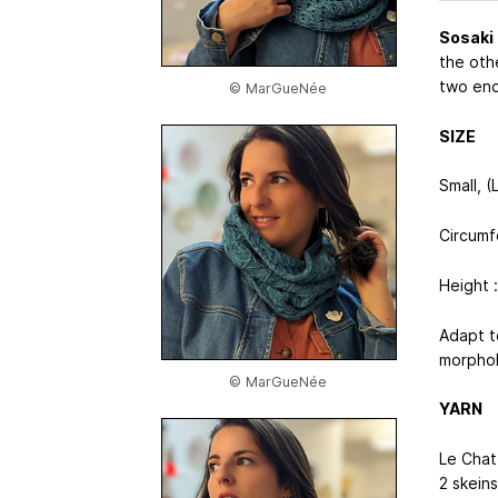
Sosaki
the othe
two end
© MarGueNée
SIZE
Small, (
Circumf
Height :
Adapt t
morphol
© MarGueNée
YARN
Le Chat
2 skeins