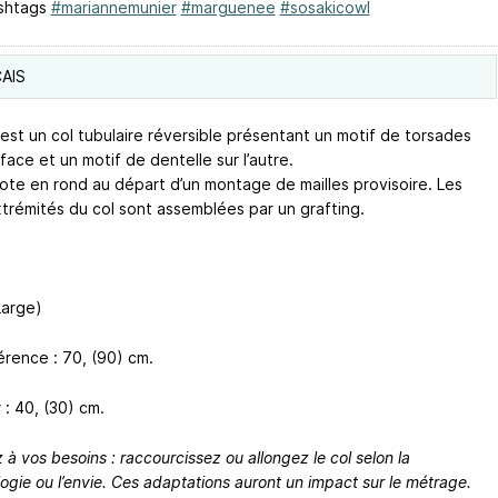
shtags
#mariannemunier
#marguenee
#sosakicowl
AIS
est un col tubulaire réversible présentant un motif de torsades
face et un motif de dentelle sur l’autre.
icote en rond au départ d’un montage de mailles provisoire. Les
trémités du col sont assemblées par un grafting.
Large)
érence : 70, (90) cm.
: 40, (30) cm.
à vos besoins : raccourcissez ou allongez le col selon la
gie ou l’envie. Ces adaptations auront un impact sur le métrage.