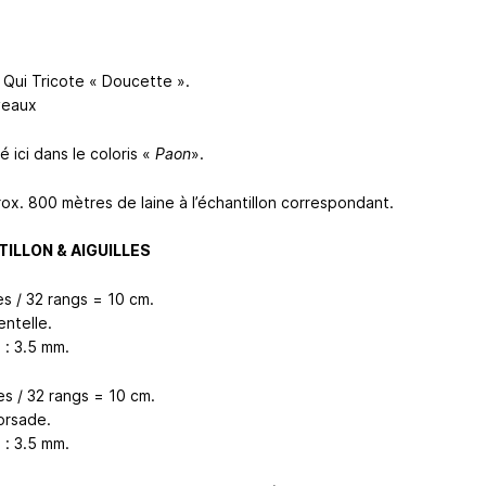
 Qui Tricote « Doucette ».
veaux
 ici dans le coloris «
Paon
».
ox. 800 mètres de laine à l’échantillon correspondant.
ILLON & AIGUILLES
es / 32 rangs = 10 cm.
entelle.
s : 3.5 mm.
es / 32 rangs = 10 cm.
orsade.
s : 3.5 mm.