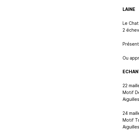
LAINE
Le Chat
2 éche
Présenté
Ou appr
ECHANT
22 maill
Motif D
Aiguille
24 maill
Motif T
Aiguille