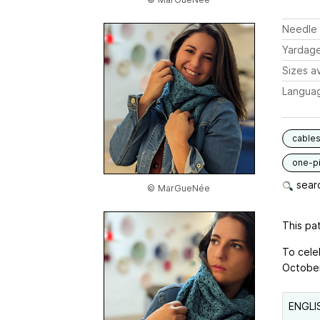
Needle 
Yardag
Sizes av
Langua
cable
one-p
searc
© MarGueNée
This pat
To celeb
October
ENGLI