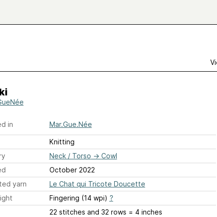
Vi
ki
GueNée
d in
Mar.Gue.Née
Knitting
ry
Neck / Torso
→
Cowl
ed
October 2022
ted yarn
Le Chat qui Tricote Doucette
ight
Fingering (14 wpi)
?
22 stitches and 32 rows = 4 inches