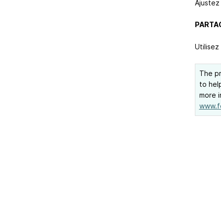
Ajustez 
PARTA
Utilise
The pr
to hel
more i
www.f