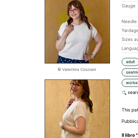
Gauge
Needle 
Yardag
Sizes av
Langua
adult
© Valentina Cosciani
seaml
worked
searc
This pat
Pubblica
Il libr