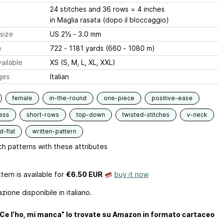
24 stitches and 36 rows = 4 inches
in Maglia rasata (dopo il bloccaggio)
size
US 2½ - 3.0 mm
e
722 - 1181 yards (660 - 1080 m)
ailable
XS (S, M, L, XL, XXL)
ges
Italian
female
in-the-round
one-piece
positive-ease
ess
short-rows
top-down
twisted-stitches
v-neck
-flat
written-pattern
h patterns with these attributes
tern is available
for
€6.50 EUR
buy it now
zione disponibile in italiano.
o “Ce l’ho, mi manca” lo trovate su Amazon in formato cartaceo