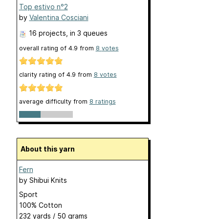
Top estivo n°2
by
Valentina Cosciani
16 projects
, in 3 queues
overall rating of
4.9
from
8
votes
clarity rating of
4.9
from
8
votes
average difficulty from
8 ratings
About this yarn
Fern
by
Shibui Knits
Sport
100% Cotton
232 yards / 50 grams