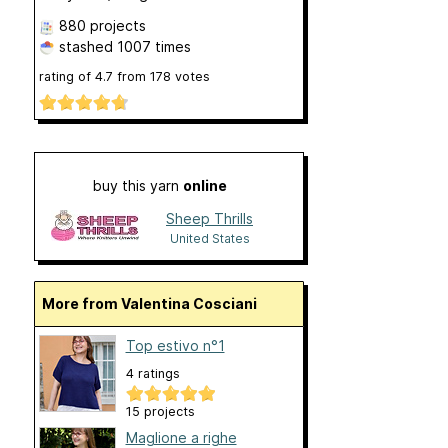
880 projects
stashed
1007 times
rating of
4.7
from
178
votes
buy this yarn
online
Sheep Thrills
United States
More from Valentina Cosciani
Top estivo n°1
4 ratings
15 projects
Maglione a righe