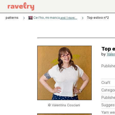
patterns
Ce l'ho, mi manca
Top estivo n°2
and 1 more...
Top e
by
Vale
Publishe
Craft
Catego
Publish
Sugges
© Valentina Cosciani
Yarn we