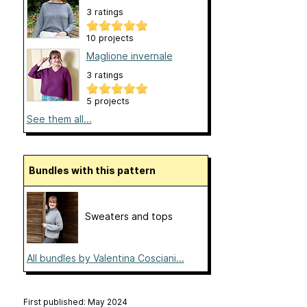
3 ratings
10 projects
Maglione invernale
3 ratings
5 projects
See them all...
Bundles with this pattern
Sweaters and tops
All bundles by Valentina Cosciani...
First published: May 2024