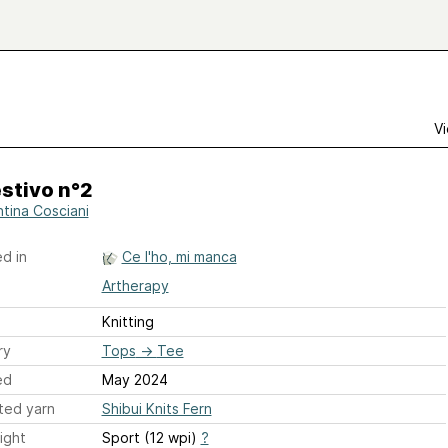
Vi
stivo n°2
ntina Cosciani
d in
Ce l'ho, mi manca
Artherapy
Knitting
ry
Tops
→
Tee
ed
May 2024
ted yarn
Shibui Knits Fern
ight
Sport (12 wpi)
?