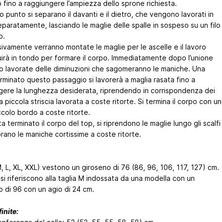
 fino a raggiungere l’ampiezza dello sprone richiesta.
 punto si separano il davanti e il dietro, che vengono lavorati in
paratamente, lasciando le maglie delle spalle in sospeso su un filo
o.
ivamente verranno montate le maglie per le ascelle e il lavoro
irà in tondo per formare il corpo. Immediatamente dopo l’unione
o lavorate delle diminuzioni che sagomeranno le maniche. Una
rminato questo passaggio si lavorerà a maglia rasata fino a
gere la lunghezza desiderata, riprendendo in corrispondenza dei
la piccola striscia lavorata a coste ritorte. Si termina il corpo con un
ccolo bordo a coste ritorte.
a terminato il corpo del top, si riprendono le maglie lungo gli scalfi
orano le maniche cortissime a coste ritorte.
, L, XL, XXL) vestono un giroseno di 76 (86, 96, 106, 117, 127) cm.
si riferiscono alla taglia M indossata da una modella con un
o di 96 con un agio di 24 cm.
inite: