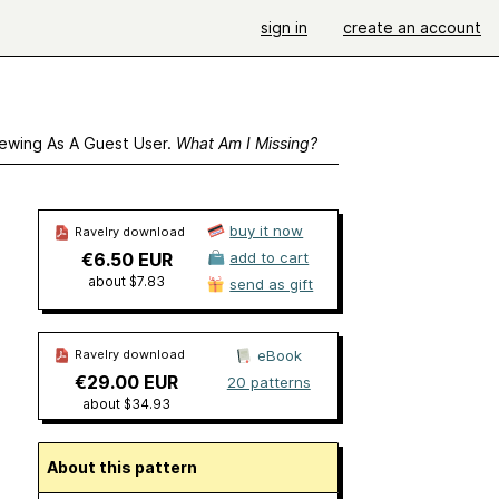
sign in
create an account
ewing As A Guest User.
What Am I Missing?
buy it now
Ravelry download
€6.50 EUR
add to cart
about $7.83
send as gift
Ravelry download
eBook
€29.00 EUR
20 patterns
about $34.93
About this pattern