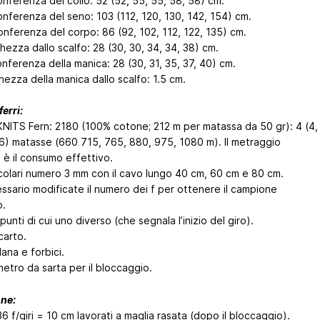
onferenza del collo: 52 (52, 55, 55, 58, 58) cm.
onferenza del seno: 103 (112, 120, 130, 142, 154) cm.
onferenza del corpo: 86 (92, 102, 112, 122, 135) cm.
hezza dallo scalfo: 28 (30, 30, 34, 34, 38) cm.
onferenza della manica: 28 (30, 31, 35, 37, 40) cm.
hezza della manica dallo scalfo: 1.5 cm.
ferri:
KNITS Fern: 2180 (100% cotone; 212 m per matassa da 50 gr): 4 (4,
, 6) matasse (660
715, 765, 880, 975, 1080
m). Il metraggio
 è il consumo effettivo.
ircolari numero 3 mm con il cavo lungo 40 cm, 60 cm e 80 cm.
ssario modificate il numero dei f per ottenere il campione
o.
unti di cui uno diverso (che segnala l’inizio del giro).
scarto.
ana e forbici.
 metro da sarta per il bloccaggio.
ne:
6 f/giri = 10 cm lavorati a maglia rasata (dopo il bloccaggio).