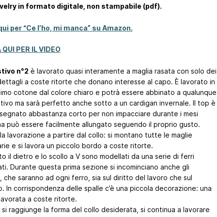
velry in formato digitale, non stampabile (pdf).
qui per “Ce l’ho, mi manca” su Amazon.
 QUI PER IL VIDEO
stivo n°2
è lavorato quasi interamente a maglia rasata con solo dei
dettagli a coste ritorte che donano interesse al capo. È lavorato in
ssimo cotone dal colore chiaro e potrà essere abbinato a qualunque
tivo ma sarà perfetto anche sotto a un cardigan invernale. Il top è
isegnato abbastanza corto per non impacciare durante i mesi
 ma può essere facilmente allungato seguendo il proprio gusto.
a la lavorazione a partire dal collo: si montano tutte le maglie
ie e si lavora un piccolo bordo a coste ritorte.
to il dietro e lo scollo a V sono modellati da una serie di ferri
ati. Durante questa prima sezione si incominciano anche gli
 che saranno ad ogni ferro, sia sul diritto del lavoro che sul
o. In corrispondenza delle spalle c’è una piccola decorazione: una
 lavorata a coste ritorte.
i raggiunge la forma del collo desiderata, si continua a lavorare