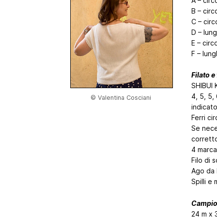
A – circ
B – circ
C – circ
D – lung
E – circ
F – lung
Filato e 
SHIBUI 
4, 5, 5
© Valentina Cosciani
indicato
Ferri c
Se nece
corrett
4 marcap
Filo di 
Ago da l
Spilli e
Campio
24 m x 3