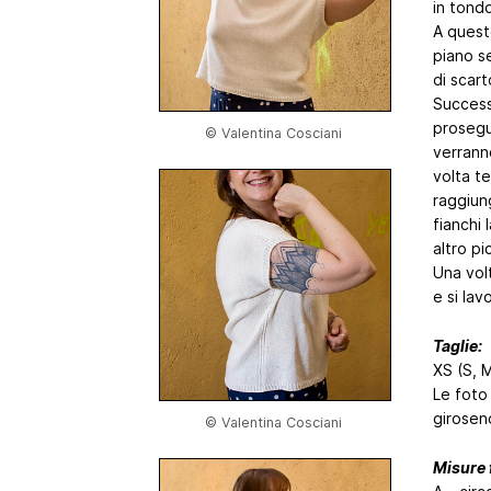
in tondo
A questo
piano se
di scart
Success
prosegu
© Valentina Cosciani
verrann
volta te
raggiun
fianchi 
altro pi
Una volt
e si lav
Taglie:
XS (S, M
Le foto 
girosen
© Valentina Cosciani
Misure f