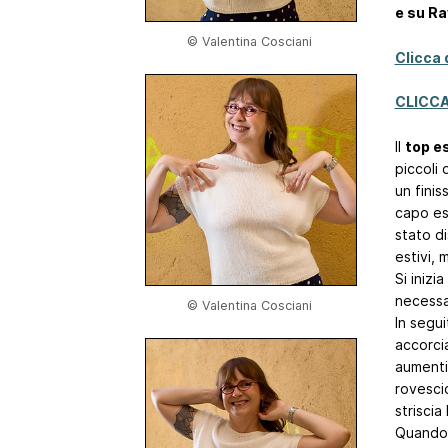
e su Ra
© Valentina Cosciani
Clicca 
CLICCA
Il
top e
piccoli 
un fini
capo es
stato d
estivi,
Si inizi
necessar
© Valentina Cosciani
In segui
accorci
aumenti,
rovesci
striscia
Quando s