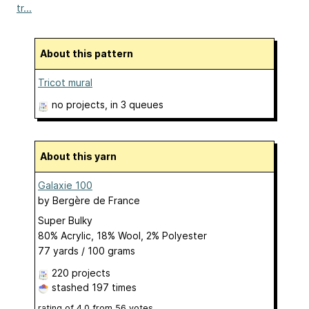
tr...
About this pattern
Tricot mural
no projects
, in 3 queues
About this yarn
Galaxie 100
by
Bergère de France
Super Bulky
80% Acrylic, 18% Wool, 2% Polyester
77 yards / 100 grams
220 projects
stashed
197 times
rating of
4.0
from
56
votes