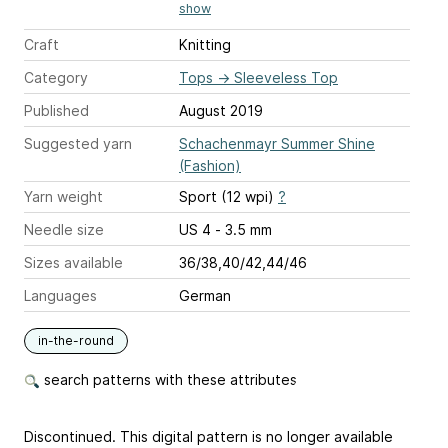
show
Craft
Knitting
Category
Tops
→
Sleeveless Top
Published
August 2019
Suggested yarn
Schachenmayr Summer Shine
(Fashion)
Yarn weight
Sport (12 wpi)
?
Needle size
US 4 - 3.5 mm
Sizes available
36/38,40/42,44/46
Languages
German
in-the-round
search patterns with these attributes
Discontinued. This digital pattern is no longer available