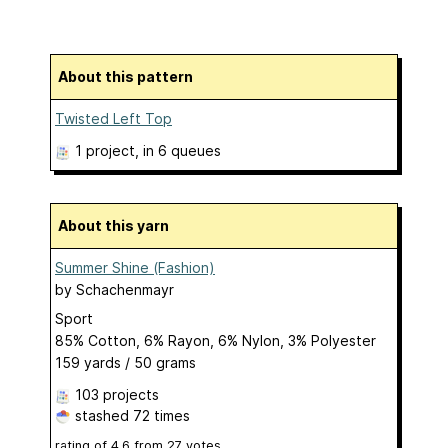
About this pattern
Twisted Left Top
1 project
, in 6 queues
About this yarn
Summer Shine (Fashion)
by
Schachenmayr
Sport
85% Cotton, 6% Rayon, 6% Nylon, 3% Polyester
159 yards / 50 grams
103 projects
stashed
72 times
rating of
4.6
from
27
votes