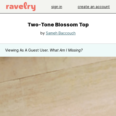
sign in
create an account
Two-Tone Blossom Top
by
Sameh Baccouch
Viewing As A Guest User.
What Am I Missing?