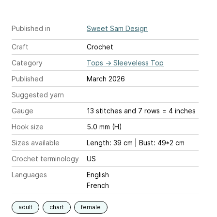
Published in
Sweet Sam Design
Craft
Crochet
Category
Tops
→
Sleeveless Top
Published
March 2026
Suggested yarn
Gauge
13 stitches and 7 rows = 4 inches
Hook size
5.0 mm (H)
Sizes available
Length: 39 cm | Bust: 49*2 cm
Crochet terminology
US
Languages
English
French
adult
chart
female