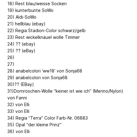
18) Rest blau/weisse Socken
19) kunterbunte SoWo
20) Aldi-SoWo
21) hellblau (ebay)
22) Regia Stadion-Color schwarz/gelb
23) Rest wickelknäuel wolle Timmer
24) ?? (ebay)
25) ?? (eBay)
26)
27)
28) anabelcolori ‘ww18’ von Sonja68
29) anabelcolori von Sonja68
30)?? (EBay)
31)Dornröschen-Wolle “keiner ist wie ich” (Merino/Nylon)
von Fanni
32) von Elli
33) von Elli
34) Regia “Terra” Color Farb-Nr. 06883
35) Opal “der kleine Prinz”
36) von Elli