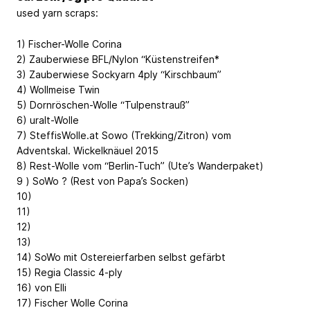
used yarn scraps:
1) Fischer-Wolle Corina
2) Zauberwiese BFL/Nylon “Küstenstreifen*
3) Zauberwiese Sockyarn 4ply “Kirschbaum”
4) Wollmeise Twin
5) Dornröschen-Wolle “Tulpenstrauß”
6) uralt-Wolle
7) SteffisWolle.at Sowo (Trekking/Zitron) vom
Adventskal. Wickelknäuel 2015
8) Rest-Wolle vom “Berlin-Tuch” (Ute’s Wanderpaket)
9 ) SoWo ? (Rest von Papa’s Socken)
10)
11)
12)
13)
14) SoWo mit Ostereierfarben selbst gefärbt
15) Regia Classic 4-ply
16) von Elli
17) Fischer Wolle Corina