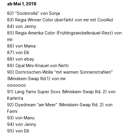
ab Mai 1, 2016
82) “Socknrolla” von Sonja
83) Regia Winner Color überfärbt von mir mit CoolAid
84) von Jenny
85) Regia Amerika Color (Frühlingswickelknäuel-Rest) von
mir
86) von Mama
87) von Elli
88) von ebay
89) Opal Mini-Knäuel von Netti
90) Dornröschen-Wolle “mit warmen Sonnenstrahlen”
(Miniskein-Swap Rd.1) von mir
ooooooo
91) Lang Yarns Super Soxx (Miniskein-Swap Rd. 2) von
Karletta
92) Dyedream “am Meer” (Miniskein-Swap Rd. 2) von
Fanni
93) von Manu
94) von Jenny
95) von Elli