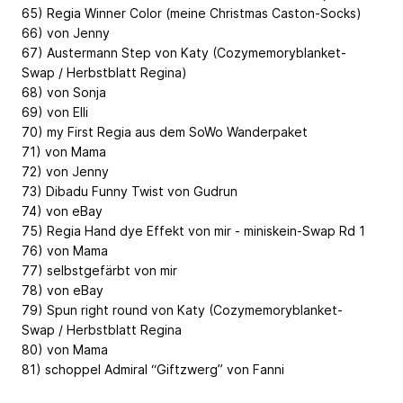
65) Regia Winner Color (meine Christmas Caston-Socks)
66) von Jenny
67) Austermann Step von Katy (Cozymemoryblanket-
Swap / Herbstblatt Regina)
68) von Sonja
69) von Elli
70) my First Regia aus dem SoWo Wanderpaket
71) von Mama
72) von Jenny
73) Dibadu Funny Twist von Gudrun
74) von eBay
75) Regia Hand dye Effekt von mir - miniskein-Swap Rd 1
76) von Mama
77) selbstgefärbt von mir
78) von eBay
79) Spun right round von Katy (Cozymemoryblanket-
Swap / Herbstblatt Regina
80) von Mama
81) schoppel Admiral “Giftzwerg” von Fanni