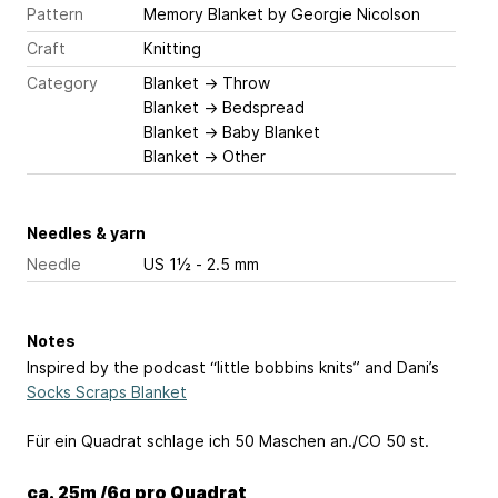
Pattern
Memory Blanket
by Georgie Nicolson
Craft
Knitting
Category
Blanket
→
Throw
Blanket
→
Bedspread
Blanket
→
Baby Blanket
Blanket
→
Other
Needles & yarn
Needle
US 1½ - 2.5 mm
Notes
Inspired by the podcast “little bobbins knits” and Dani’s
Socks Scraps Blanket
Für ein Quadrat schlage ich 50 Maschen an./CO 50 st.
ca. 25m /6g pro Quadrat