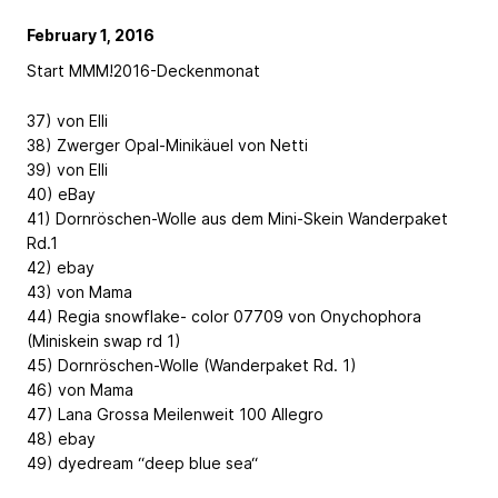
February 1, 2016
Start MMM!2016-Deckenmonat
37) von Elli
38) Zwerger Opal-Minikäuel von Netti
39) von Elli
40) eBay
41) Dornröschen-Wolle aus dem Mini-Skein Wanderpaket
Rd.1
42) ebay
43) von Mama
44) Regia snowflake- color 07709 von Onychophora
(Miniskein swap rd 1)
45) Dornröschen-Wolle (Wanderpaket Rd. 1)
46) von Mama
47) Lana Grossa Meilenweit 100 Allegro
48) ebay
49) dyedream “deep blue sea“