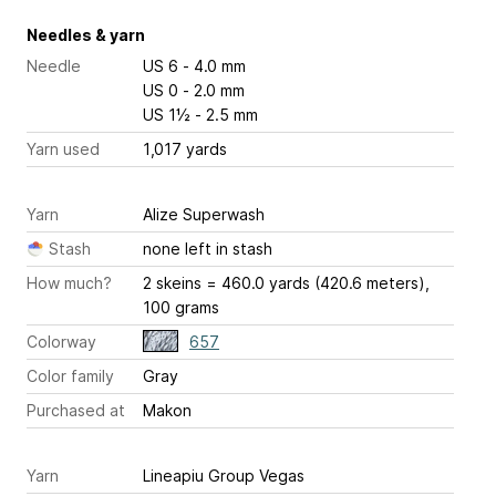
Needles & yarn
Needle
US 6 - 4.0 mm
US 0 - 2.0 mm
US 1½ - 2.5 mm
Yarn used
1,017 yards
Yarn
Alize Superwash
Stash
none left in stash
How much?
2 skeins = 460.0 yards (420.6 meters),
100 grams
Colorway
657
Color family
Gray
Purchased at
Makon
Yarn
Lineapiu Group Vegas