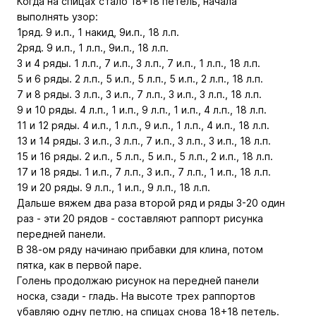
Когда на спицах стало 18+18 петель, начала
выполнять узор:
1ряд. 9 и.п., 1 накид, 9и.п., 18 л.п.
2ряд. 9 и.п., 1 л.п., 9и.п., 18 л.п.
3 и 4 ряды. 1 л.п., 7 и.п., 3 л.п., 7 и.п., 1 л.п., 18 л.п.
5 и 6 ряды. 2 л.п., 5 и.п., 5 л.п., 5 и.п., 2 л.п., 18 л.п.
7 и 8 ряды. 3 л.п., 3 и.п., 7 л.п., 3 и.п., 3 л.п., 18 л.п.
9 и 10 ряды. 4 л.п., 1 и.п., 9 л.п., 1 и.п., 4 л.п., 18 л.п.
11 и 12 ряды. 4 и.п., 1 л.п., 9 и.п., 1 л.п., 4 и.п., 18 л.п.
13 и 14 ряды. 3 и.п., 3 л.п., 7 и.п., 3 л.п., 3 и.п., 18 л.п.
15 и 16 ряды. 2 и.п., 5 л.п., 5 и.п., 5 л.п., 2 и.п., 18 л.п.
17 и 18 ряды. 1 и.п., 7 л.п., 3 и.п., 7 л.п., 1 и.п., 18 л.п.
19 и 20 ряды. 9 л.п., 1 и.п., 9 л.п., 18 л.п.
Дальше вяжем два раза второй ряд и ряды 3-20 один
раз - эти 20 рядов - составляют раппорт рисунка
передней панели.
В 38-ом ряду начинаю прибавки для клина, потом
пятка, как в первой паре.
Голень продолжаю рисунок на передней панели
носка, сзади - гладь. На высоте трех раппортов
убавляю одну петлю, на спицах снова 18+18 петель.