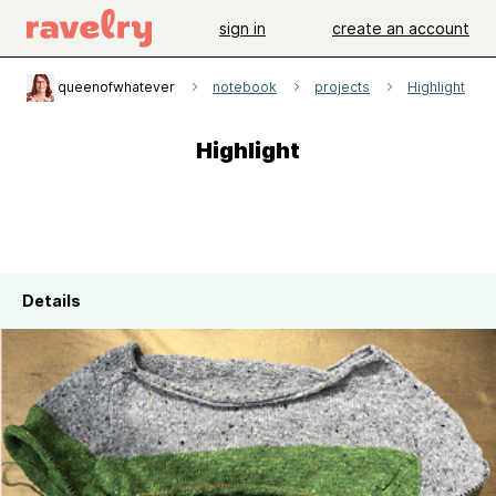
sign in
create an account
queenofwhatever
notebook
projects
Highlight
Highlight
Details