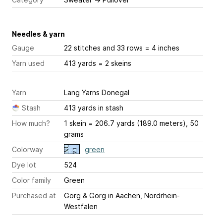
Needles & yarn
Gauge
22 stitches and 33 rows = 4 inches
Yarn used
413 yards = 2 skeins
Yarn
Lang Yarns Donegal
Stash
413 yards in stash
How much?
1 skein = 206.7 yards (189.0 meters), 50
grams
Colorway
green
Dye lot
524
Color family
Green
Purchased at
Görg & Görg in Aachen, Nordrhein-
Westfalen