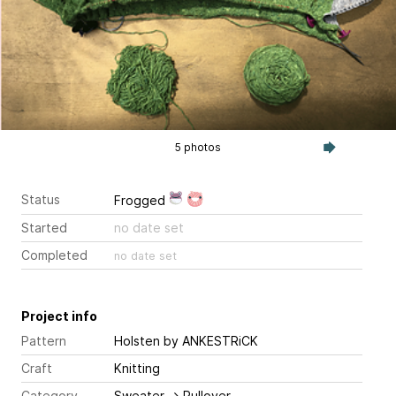
5 photos
Status
Frogged
Started
no date set
Completed
no date set
Project info
Pattern
Holsten
by ANKESTRiCK
Craft
Knitting
Category
Sweater
→
Pullover