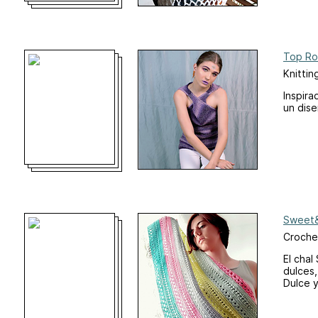
Top Ro
Knittin
Inspira
un dise
Sweet&
Croche
El chal
dulces,
Dulce y