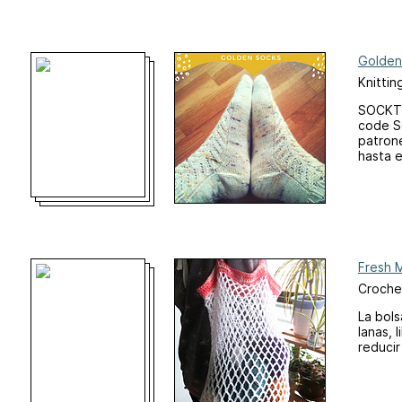
Golden
Knittin
SOCKTO
code S
patron
hasta 
Fresh 
Croche
La bols
lanas, 
reducir