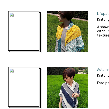
Lifepat
Knittin
A shawl
difficu
texture
Autumn
Knittin
Este pa