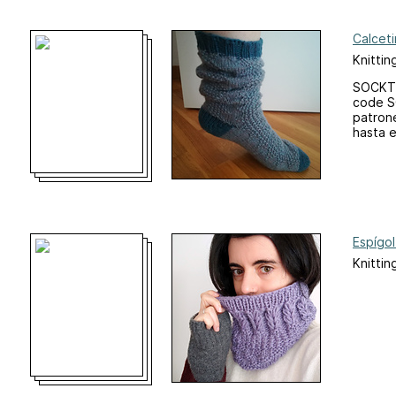
Calcet
Knittin
SOCKTO
code S
patron
hasta 
Espígol
Knittin