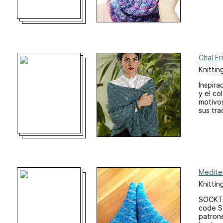
Chal Fr
Knittin
Inspira
y el co
motivos
sus tra
Medite
Knittin
SOCKTO
code S
patron