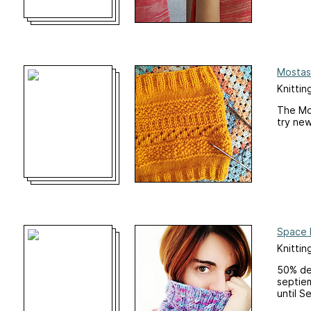
Mostas
Knittin
The Mos
try ne
Space 
Knittin
50% de 
septiem
until 