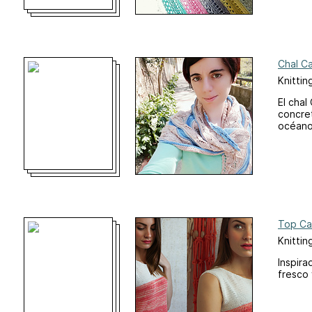
Chal Ca
Knittin
El chal
concret
océano
Top Ca
Knittin
Inspira
fresco