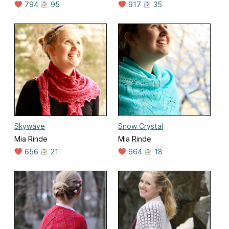
794
95
917
35
Skywave
Snow Crystal
Mia Rinde
Mia Rinde
656
21
664
18