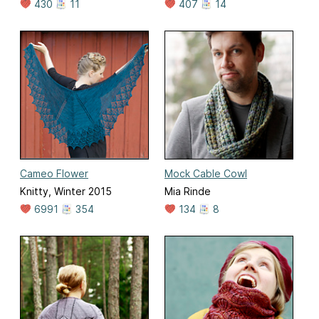
430
11
407
14
Cameo Flower
Mock Cable Cowl
Knitty, Winter 2015
Mia Rinde
6991
354
134
8