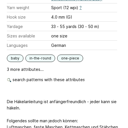
Yarn weight
Sport (12 wpi)
?
Hook size
4.0 mm (G)
Yardage
33 - 55 yards (30 - 50 m)
Sizes available
one size
Languages
German
baby
in-the-round
one-piece
3 more attributes...
search patterns with these attributes
Die Häkelanleitung ist anfängerfreundlich - jeder kann sie
häkeln.
Folgendes sollte man jedoch können:
Luftmaschen, feste Maschen, Kettmaschen und Stäbchen.