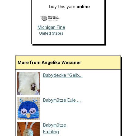
buy this yarn
online
Michigan Fine
Yarns
United States
More from Angelika Wessner
Babydecke "Gelb...
Babymütze Eule ...
Babymütze
Frühling