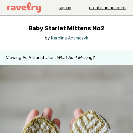
sign in
create an account
Baby Starlet Mittens No2
by
Karolina Adamczyk
Viewing As A Guest User.
What Am I Missing?