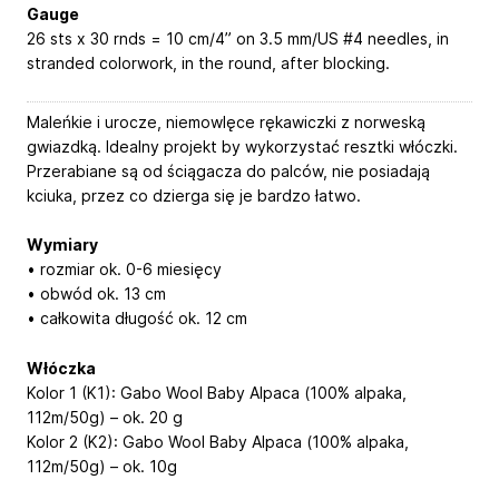
Gauge
26 sts x 30 rnds = 10 cm/4” on 3.5 mm/US #4 needles, in
stranded colorwork, in the round, after blocking.
Maleńkie i urocze, niemowlęce rękawiczki z norweską
gwiazdką. Idealny projekt by wykorzystać resztki włóczki.
Przerabiane są od ściągacza do palców, nie posiadają
kciuka, przez co dzierga się je bardzo łatwo.
Wymiary
• rozmiar ok. 0-6 miesięcy
• obwód ok. 13 cm
• całkowita długość ok. 12 cm
Włóczka
Kolor 1 (K1): Gabo Wool Baby Alpaca (100% alpaka,
112m/50g) – ok. 20 g
Kolor 2 (K2): Gabo Wool Baby Alpaca (100% alpaka,
112m/50g) – ok. 10g