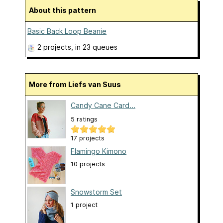
About this pattern
Basic Back Loop Beanie
2 projects
, in 23 queues
More from Liefs van Suus
Candy Cane Card...
5 ratings
17 projects
Flamingo Kimono
10 projects
Snowstorm Set
1 project