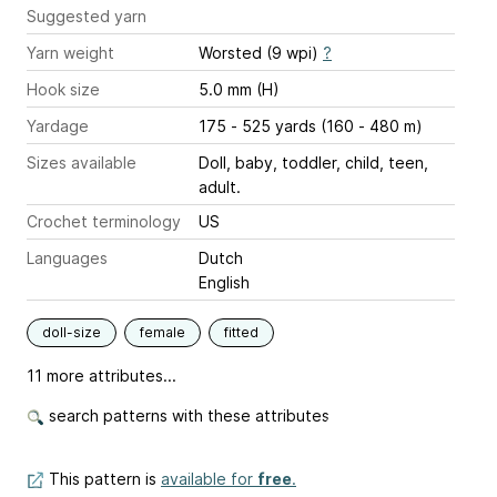
Suggested yarn
Yarn weight
Worsted (9 wpi)
?
Hook size
5.0 mm (H)
Yardage
175 - 525 yards (160 - 480 m)
Sizes available
Doll, baby, toddler, child, teen,
adult.
Crochet terminology
US
Languages
Dutch
English
doll-size
female
fitted
11 more attributes...
search patterns with these attributes
This pattern is
available for
free
.