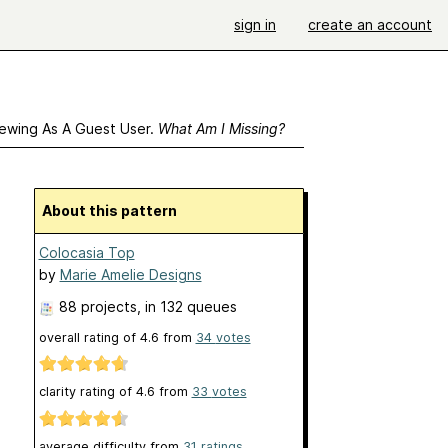
sign in
create an account
ewing As A Guest User.
What Am I Missing?
About this pattern
Colocasia Top
by
Marie Amelie Designs
88 projects
, in 132 queues
overall rating of
4.6
from
34
votes
clarity rating of
4.6
from
33
votes
average difficulty from
31 ratings