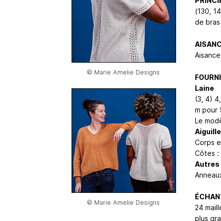
PRINCI
(130, 1
de bras 
AISAN
Aisance
© Marie Amelie Designs
FOURN
Laine
(3, 4) 
m pour 
Le modè
Aiguill
Corps et
Côtes : 
Autres
Anneaux 
ÉCHAN
© Marie Amelie Designs
24 mail
plus gr