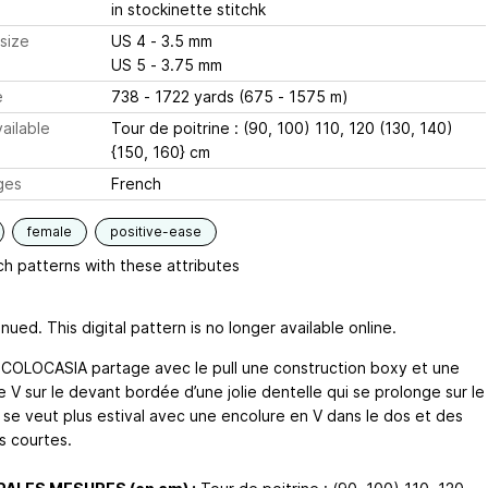
in stockinette stitchk
size
US 4 - 3.5 mm
US 5 - 3.75 mm
e
738 - 1722 yards (675 - 1575 m)
ailable
Tour de poitrine : (90, 100) 110, 120 (130, 140)
{150, 160} cm
ges
French
female
positive-ease
h patterns with these attributes
nued. This digital pattern is no longer available online.
 COLOCASIA partage avec le pull une construction boxy et une
 V sur le devant bordée d’une jolie dentelle qui se prolonge sur le
l se veut plus estival avec une encolure en V dans le dos et des
 courtes.