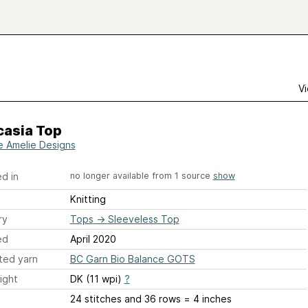
Vi
casia Top
e Amelie Designs
d in
no longer available from 1 source
show
Knitting
ry
Tops
→
Sleeveless Top
ed
April 2020
ted yarn
BC Garn Bio Balance GOTS
ight
DK (11 wpi)
?
24 stitches and 36 rows = 4 inches