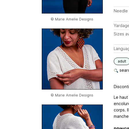
Needle 
© Marie Amelie Designs
Yardag
Sizes av
Langua
adult
searc
Disconti
© Marie Amelie Designs
Le haut
encolure
corps. I
manches