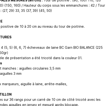
PALES MESURES (en cm) :
Tour de poitrine : (90, 100) 110, 120
40) {150, 160} / Hauteur du corps sous les emmanchures : 42 / Tour
: (27, 29) 33, 35 (37, 39) {45, 50}
CE
 positive de 10 à 20 cm au niveau du tour de poitrine.
ITURES
4, 4 (5, 5) {6, 6, 7} écheveaux de laine BC Garn BIO BALANCE (225
50gr)
le de présentation a été tricoté dans la couleur 01.
es
 manches : aiguilles circulaires 3,5 mm
aiguilles 3 mm
marqueurs, aiguille à laine, arrête-mailles,
TILLON
les sur 36 rangs pour un carré de 10 cm de côté tricoté avec les
andes aiguilles en jersey et mesuré après blocage.