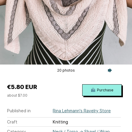
20 photos
€5.80 EUR
Purchase
about $7.00
Published in
Rina Lehmann's Ravelry Store
Craft
Knitting
Category
Neck / Torso
→
Shawl / Wrap