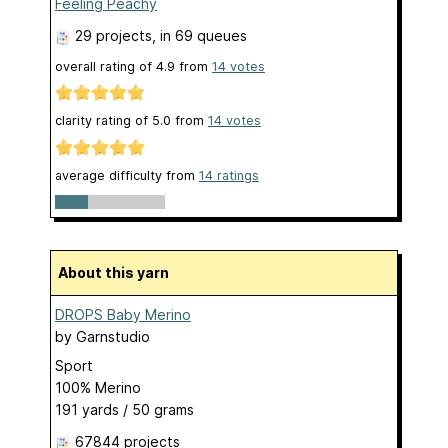
Feeling Peachy
29 projects
, in 69 queues
overall rating of
4.9
from
14
votes
clarity rating of
5.0
from
14
votes
average difficulty from
14 ratings
About this yarn
DROPS Baby Merino
by
Garnstudio
Sport
100% Merino
191 yards / 50 grams
67844 projects