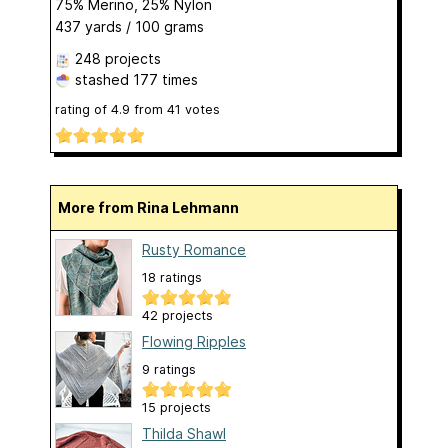
75% Merino, 25% Nylon
437 yards / 100 grams
248 projects
stashed
177 times
rating of
4.9
from
41
votes
More from Rina Lehmann
Rusty Romance
18 ratings
42 projects
Flowing Ripples
9 ratings
15 projects
Thilda Shawl