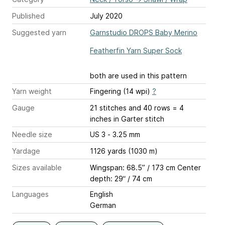
Published
July 2020
Suggested yarn
Garnstudio DROPS Baby Merino
Featherfin Yarn Super Sock
both are used in this pattern
Yarn weight
Fingering (14 wpi)
?
Gauge
21 stitches and 40 rows = 4
inches
in Garter stitch
Needle size
US 3 - 3.25 mm
Yardage
1126 yards (1030 m)
Sizes available
Wingspan: 68.5” / 173 cm Center
depth: 29“ / 74 cm
Languages
English
German