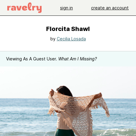
sign in
create an account
Florcita Shawl
by
Cecilia Losada
Viewing As A Guest User.
What Am I Missing?