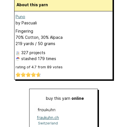
About this yarn
Puno
by
Pascuali
Fingering
70% Cotton, 30% Alpaca
219 yards / 50 grams
327 projects
stashed
179 times
rating of
4.7
from
89
votes
buy this yarn
online
fraukuhn.ch
Switzerland