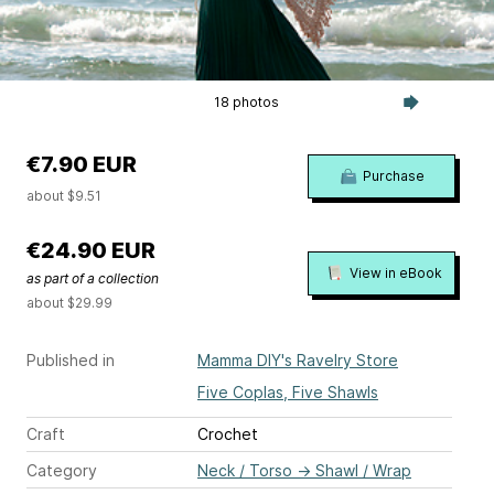
18 photos
€7.90 EUR
Purchase
about $9.51
€24.90 EUR
View in eBook
as part of a collection
about $29.99
Published in
Mamma DIY's Ravelry Store
Five Coplas, Five Shawls
Craft
Crochet
Category
Neck / Torso
→
Shawl / Wrap