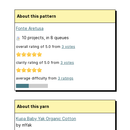
About this pattern
Fonte Aretusa
10 projects
, in 8 queues
overall rating of
5.0
from
3
votes
clarity rating of
5.0
from
3
votes
average difficulty from
3 ratings
About this yarn
Kupa Baby Yak Organic Cotton
by
mYak