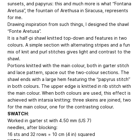
sunsets, and papyrus: this and much more is what “Fontana
Aretusa”, the fountain of Arethusa in Siracusa, represents
for me.
Drawing inspiration from such things, I designed the shawl
“Fonte Aretusa”.
It is a half-pi shawl knitted top-down and features in two
colours. A simple section with alternating stripes and a fun
mix of knit and purl stitches gives light and contrast to the
shawl.
Portions knitted with the main colour, both in garter stitch
and lace pattern, space out the two-colour sections. The
shawl ends with a large hem featuring the “papyrus stitch”
in both colours. The upper edge is knitted in rib stitch with
the main colour. When both colours are used, this effect is
achieved with intarsia knitting: three skeins are joined, two
for the main colour, one for the contrasting colour.
SWATCH
:
Worked in garter st with 4.50 mm (US 7)
needles, after blocking:
16 sts and 32 rows = 10 cm (4 in) squared