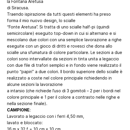
la Fontana Aretusa
di Siracusa.
Traendo ispirazione da tutti questi elementi ha preso
forma il mio nuovo design, lo scialle
“Fonte Aretusa”. Si tratta di uno scialle half-pi (quindi
semicircolare) eseguito top-down in cui si alternano e si
mescolano due colori con una semplice lavorazione a righe
eseguite con un gioco di dritti e rovesci che dona allo
scialle una sfumatura di colore particolare. Le sezioni a due
colori sono intervallate da sezioni in tinta unita a legaccio
con due file di trafori semplici e in fondo viene realizzato il
punto “papiri” a due colori. Il bordo superiore dello scialle è
realizzato a coste nel colore principale richiedendo in
alcune sezioni la lavorazione
a intarsio (che richiede l’uso di 3 gomitoli – 2 per i bordi nel
colore principale e 1 per il colore a contrasto nelle righe e
nella sezione finale).
CAMPIONE
:
Lavorato a legaccio con i ferri 4,50 mm,
lavato e bloccato:
16 m x 32 f = 10 cm x 10 cm