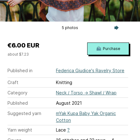
5 photos
€6.00 EUR
Purchase
about $7.23
Published in
Federica Giudice's Ravelry Store
Craft
Knitting
Category
Neck / Torso
→
Shawl / Wrap
Published
August 2021
Suggested yarn
mYak Kupa Baby Yak Organic
Cotton
Yarn weight
Lace
?