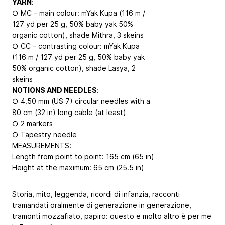
YARN
:
○ MC – main colour: mYak Kupa (116 m /
127 yd per 25 g, 50% baby yak 50%
organic cotton), shade Mithra, 3 skeins
○ CC – contrasting colour: mYak Kupa
(116 m / 127 yd per 25 g, 50% baby yak
50% organic cotton), shade Lasya, 2
skeins
NOTIONS AND NEEDLES
:
○ 4.50 mm (US 7) circular needles with a
80 cm (32 in) long cable (at least)
○ 2 markers
○ Tapestry needle
MEASUREMENTS:
Length from point to point: 165 cm (65 in)
Height at the maximum: 65 cm (25.5 in)
Storia, mito, leggenda, ricordi di infanzia, racconti
tramandati oralmente di generazione in generazione,
tramonti mozzafiato, papiro: questo e molto altro è per me