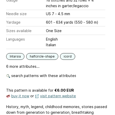
Gauge
16 stitches and 32 rows = 4
inches
in garter/legaccio
Needle size
US 7 - 4.5 mm
Yardage
601 - 634 yards (550 - 580 m)
Sizes available
One Size
Languages
English
Italian
Intarsia
halfcircle-shape
icord
6 more attributes...
search patterns with these attributes
This pattern is available
for
€6.00 EUR
buy it now
or
visit pattern website
History, myth, legend, childhood memories, stories passed
down from generation to generation, breathtaking