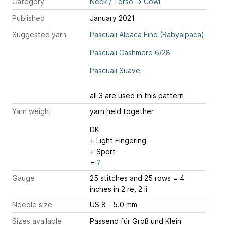
Category
Neck / Torso
→
Cowl
Published
January 2021
Suggested yarn
Pascuali Alpaca Fino (Babyalpaca)
Pascuali Cashmere 6/28
Pascuali Suave
all 3 are used in this pattern
Yarn weight
yarn held together
DK
+ Light Fingering
+ Sport
=
?
Gauge
25 stitches and 25 rows = 4
inches
in 2 re, 2 li
Needle size
US 8 - 5.0 mm
Sizes available
Passend für Groß und Klein