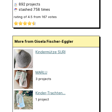
892 projects
stashed
758 times
rating of
4.5
from
167
votes
More from Gisela Fischer-Eggler
Kindermütze SURI
MARLU
3 projects
Kinder-Trachten...
1 project