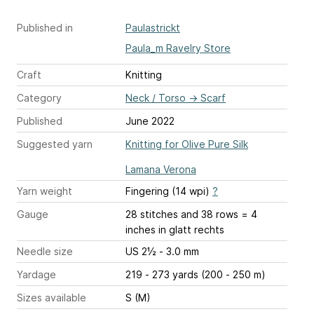
Published in
Paulastrickt
Paula_m Ravelry Store
Craft
Knitting
Category
Neck / Torso
→
Scarf
Published
June 2022
Suggested yarn
Knitting for Olive Pure Silk
Lamana Verona
Yarn weight
Fingering (14 wpi)
?
Gauge
28 stitches and 38 rows = 4
inches
in glatt rechts
Needle size
US 2½ - 3.0 mm
Yardage
219 - 273 yards (200 - 250 m)
Sizes available
S (M)