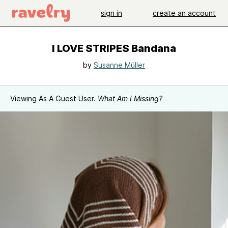
sign in
create an account
I LOVE STRIPES Bandana
by
Susanne Müller
Viewing As A Guest User.
What Am I Missing?